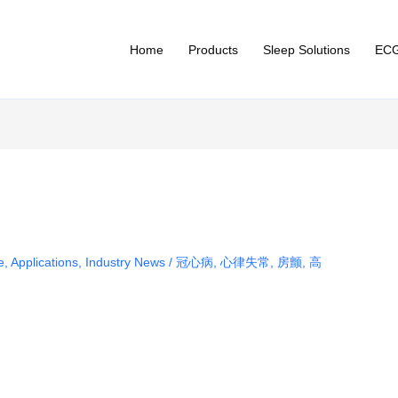
Home
Products
Sleep Solutions
ECG
e
,
Applications
,
Industry News
/
冠心病
,
心律失常
,
房颤
,
高