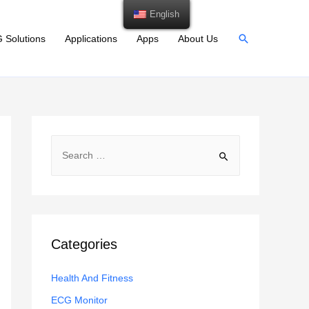
English
Search
 Solutions
Applications
Apps
About Us
S
e
a
r
c
h
Categories
f
Health And Fitness
o
r
ECG Monitor