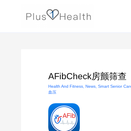
AFibCheck房颤筛查
Health And Fitness
,
News
,
Smart Senior Car
血压