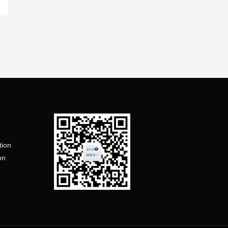
tion
on
n