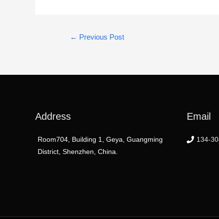
Post
←
Previous Post
navigation
Address
Email
Room704, Building 1, Geya, Guangming
134-30
District, Shenzhen, China.