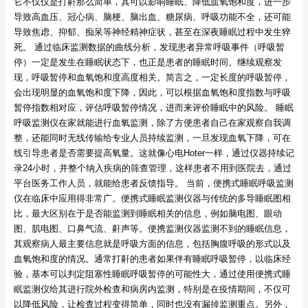
它不仅仅是打鼾那么简单，其可以影响睡眠、降低血氧饱和度，进一步
导致高血压、冠心病、脑梗、脑出血、糖尿病、呼吸功能不全，还可能
导致焦虑、抑郁、痴呆等神经精神症状，甚至在深夜睡眠过程中发生猝
死。 通过临床监测数据的曲线分析，发现患者异常呼吸事件（呼吸暂
停）一定是发生在睡眠状态下，也正是患者的睡眠时间。继续观察发
现，呼吸暂停和血氧饱和度高度相关。简言之，一定长度的呼吸暂停，
会出现明显的血氧饱和度下降，因此，可以根据血氧饱和度指数与呼吸
暂停指数相对应，评估呼吸暂停情况，进而来评价睡眠中的风险。 睡眠
呼吸监测仪在家就能进行血氧监测，除了方便患者自己在家观察自我调
整，还能同时无线传输给专业人员持续监测，一旦发现血氧下降，可在
线引导患者是否需要提高氧量。这就像心电Hoter一样，通过仪器持续记
录24小时，并整个纳入疾病的筛查管理，这样患者不用到医院去，通过
平台医务工作人员，就能给患者反馈指导。 当前，便携式睡眠呼吸监测
仪在临床中应用得非常广。便携式睡眠监测仪器与传统的多导睡眠图相
比，最大区别在于是否能监测到睡眠相关的信息，例如脑电图、眼动
图、肌电图、口鼻气流、鼾声等。便携监测仪器监测不到的睡眠信息，
其观察病人最主要信息就是呼吸方面的信息，包括胸腹呼吸的形式以及
血氧饱和度的情况。通常打鼾的患者如果伴有睡眠呼吸暂停，以临床经
验，基本可以判定阻塞性睡眠呼吸暂停的可能性大，通过使用便携式睡
眠监测仪给其进行院外检查和病房内监测，特别是在疫情期间，不仅可
以降低风险，让检查过程变得简单，同时也没有漏掉监测重点。另外，