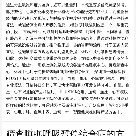
通过对血氧饱和度的监测，还可以测量到一个很重要的信息就是脉搏。
脉搏变化、心率变化跟交感神经植物神经功能状态密切相关，而植物神
经功能状态变化的规律，与呼吸变化幅度密切相关，这样通过一些特殊
算法，就能估算出病人呼吸的信息，对睡眠呼吸监测也是一个非常重要
的手段。 在临床中，可以针对睡眠呼吸障碍、呼吸困难、日间嗜睡、慢
阻肺患者，以及一些可能相关的心脑血管疾病患者，通过这种操作便利
的可穿戴设备进行筛查，指导临床进一步的诊断和治疗。对于医务人员
来说，也能够非常直观地观察到监测数据，让医生及时掌握患者情况。
因此，这种可穿戴式监测重要信息的设备，在临床中会有更加广泛的应
用场景。近些年，睡眠监测的穿戴式设备通常在睡眠中心、鼾症筛查中
心、体检中心用于初步筛查睡眠呼吸暂停综合症。 深圳加一健康科技
PLUS101模组是能同时测量“心电、血氧、血压、心率”的小模组，内置
专业算法，开放接口文档，可以快速帮助客户开发支持“心电、血氧、血
压、心率”检测的产品和应用。 PLUS101心电、血氧、血压、心率模块
来自专业医疗器械研发团队的研发和设计，并经过严格的测试，可达到
医疗级的技术指标，可通过医疗器械注册许可。广泛应用于智能心电手
表、心电手环、血氧手表、血氧手环、智能健康检测等产品方案中。
筛查睡眠呼吸暂停综合症的方