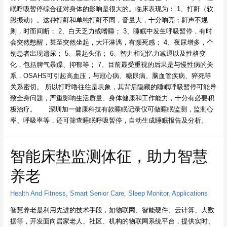
眠呼吸暂停综合征对身体的影响是很大的。临床表现为： 1、打鼾（软
腭振动）。这种打鼾和单纯打鼾不同，音量大，十分响亮；鼾声不规
则，时而间断； 2、白天乏力或嗜睡； 3、睡眠中发生呼吸暂停，有时
会突然憋醒，甚至突然坐起，大汗淋漓，有濒死感； 4、夜尿增多，个
别患者出现遗尿； 5、晨起头痛； 6、智力和记忆力减退以及性格变
化，包括脾气暴躁、抑郁等； 7、目前最受重视的后果是与慢性病的关
系，OSAHS可引起高血压，与冠心病、糖尿病、脑血管疾病、猝死等
关系密切。 所以打呼噜往往是表象，其背后隐藏的睡眠呼吸暂停可能导
致全身问题，严重影响生活质量、身体健康和工作能力，十分有必要积
极治疗。 深圳加一健康科技有款睡眠记录仪可做睡眠监测，监测心
率、呼吸率等，还可筛查睡眠呼吸暂停，自动生成睡眠报告及分析。
智能床垫监测体征，助力智慧
养老
Health And Fitness
,
Smart Senior Care
,
Sleep Monitor
,
Applications
智慧养老是利用先进的技术手段，如物联网、智能硬件、云计算、大数
据等，开发面向居家老人、社区、机构的物联网系统平台，提供实时、