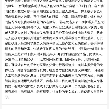
少护理风险，提高了护理人员的工作效率，提供给老人及家庭更人性化
的服务。 智能床垫实时搜集老人的体征数据并自动上传到平台，各个房
间的老人数据可以一望而知地呈现在值班室大屏幕上，护工或子女也可
同步查看老人数据。再依据老人的呼吸、心率、睡眠等数据，针对老人
的情况及时提供相应细化的养老服务。 养老院老人多，而护理人员也无
法全天24小时照顾每个人。智能床垫可以监测到运用者的离床状态，在
老人离床过久时，系统会发出警报提示护工有针对性地前去查房，防止
老人起夜时跌倒或其他意外发生而未及时处理导致更严重的后果。可以
帮助护理人员随时了解老人的身体情况以便作出相应的措施，提供护理
服务的质量和效率，也减轻了护理人员的劳动强度。 深圳加一健康科技
智能床垫是针对于家人(特别是老年人)开发的智能监控产品，提供家人
睡眠与生理健康监护，可以实时睡眠监测、日睡眠报告、月度睡眠数
据，可以让在外的子女对家里的父母进行远程监控，实时掌握父母的身
体状况，结合专业的医疗机构，给您全方位的健康建议和呵护。 伴随着
人工智能跃进式的发展，智慧养老势必成为未来主流的养老方式。未来
智能床垫会运用到各种社区、养老机构，目的就是要实时监控老人身体
情况，有效帮助护理人员或子女照顾好老人身体，争取做到老有所养、
老有所依、老有所乐、老有所安，让在外的子女放心，也使老人自己舒
心。