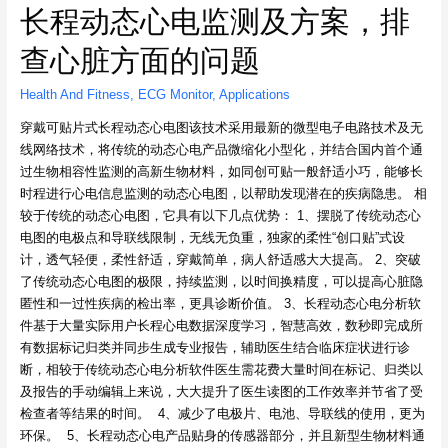
长程动态心电监测及方案，排
查心脏方面的问题
Health And Fitness
,
ECG Monitor
,
Applications
穿戴可贴片式长程动态心电图该技术采用最新的微型电子电路技术及无
线网络技术，将传统的动态心电产品微缩化小型化，并结合国内首个通
过生物相容性监测的高新生物材料，如同创可贴一般舒适小巧，能够长
时程进行心电信息监测的动态心电图，以帮助发现潜在的疾病隐患。 相
较于传统的动态心电图，它具有以下几点优势： 1、摆脱了传统动态心
电图的电极点和导联线限制，无线无负重，独家的柔性“创口贴”式设
计，透气轻便，柔性舒适，穿戴简单，病人舒适感大大提高。 2、突破
了传统动态心电图的极限，持续监测，以时间换精度，可以提高心脏隐
匿性和一过性疾病的检出率，更具诊断价值。 3、长程动态心电分析软
件基于大量实际用户长程心电数据深度学习，智慧高效，数秒即完成所
有数据标记归类并同步生成专业报告，辅助医生结合临床症状进行诊
断，相较于传统动态心电分析软件医生需花费大量时间在标记、归类以
及报告的手动编辑上来说，大大提升了医生读图的工作效率并节省了受
检查者等结果的时间。 4、减少了电极片、电池、导联线的使用，更为
环保。 5、长程动态心电产品贴身的传感器部分，并且新型生物材料通