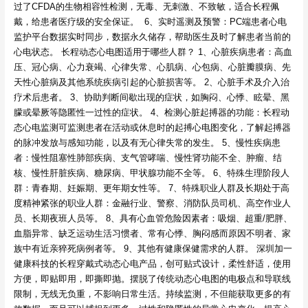
过了CFDA的生物相容性检测，无毒、无刺激、不致敏，适合长程佩
戴，给患者医疗级的安全保证。 6、实时遥测及预警：PC端患者心电
监护平台数据实时同步，数据永久储存，帮助医生及时了解患者当前的
心电状态。 长程动态心电图适用于哪些人群？ 1、心脏疾病患者：高血
压、冠心病、心力衰竭、心律失常、心肌病、心包病、心脏瓣膜病、先
天性心脏病及其他系统疾病引起的心脏损害等。 2、心脏手术及介入治
疗术后患者。 3、协助判断间歇出现的症状，如胸闷、心悸、眩晕、黑
朦或晕厥等隐匿性一过性的症状。 4、检测心脏起搏器的功能：长程动
态心电监测可监测患者在活动或休息时的起搏心电图变化，了解起搏器
的脉冲发放与感知功能，以及有无心律失常的发生。 5、慢性疾病患
者：慢性阻塞性肺部疾病、支气管哮喘、慢性肾功能不全、肿瘤、结
核、慢性肝脏疾病、糖尿病、甲状腺功能不全等。 6、特殊生理阶段人
群：青春期、妊娠期、更年期女性等。 7、特殊职业人群及长期处于高
度精神紧张的职业人群：金融行业、警察、消防队员司机、高空作业人
员、长期夜班人员等。 8、具有心血管危险因素者：吸烟、超重/肥胖、
血脂异常、缺乏运动生活习惯者、常有心悸、胸闷感而原因不明者、家
族中有近亲猝死病例者等。 9、其他有健康保健需求的人群。 深圳加一
健康科技的长程穿戴式动态心电产品，创可贴式设计，柔性舒适，使用
方便，即贴即用，即撕即抛。摆脱了传统动态心电图的电极点和导联线
限制，无线无负重，不影响日常生活。持续监测，不但能获取更多的有