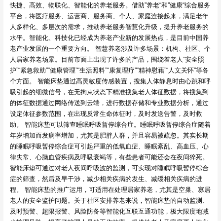
快捷、高效、物联化、智能化的养老服务。借助”养老“和”健康“综合服务
平台，将医疗服务、运营商、服务商、个人、家庭连接起来，满足老年
人多样化、多层次的需求，推动养老服务智慧化升级，提升养老服务的
水平。智能化、科技化已经成为养老产业新的发展热点，是目前中国养
老产业发展的一个重要方向。 智慧养老涉及许多场景：机构、社区、个
人居家养老场景。目前市面上出现了许多的产品，围绕着老人“安全照
护”“紧急救助”“健康管理”“生活照料”“康复理疗”“精神慰藉”“人文关怀”等各
个方面。 智能床垫通过高灵敏度传感装置，搜集人体静息时由心跳和呼
吸引起的细微信号，在无拘束状态下精准搜集老人体征数据，将搜集到
的体征数据通过网络传送到云端，进行数据存储和专业数据分析，通过
设定体征参数范围，在出现反常生命体征时，及时发送告警，及时救
助。 智能床垫可以筛查睡眠呼吸暂停综合症。睡眠呼吸暂停综合症随着
年岁增加而发病率增加，尤其是肥胖人群，并且容易被疏忽。其实长期
的睡眠呼吸暂停综合症可引起严重的低氧血症、睡眠紊乱、高血压、心
律失常、心脑血管疾病及呼吸衰竭等，有些患者可能还会在夜间猝死。
智能床垫可通过对老人夜间呼吸波的监测，可实现对睡眠呼吸暂停综合
症的筛查，然后及早干涉，减少相关疾病的发生、减缓相关疾病的进
程。 智能床垫的推广运用，可适用在处理居家养老，尤其是空巢、寡居
老人的安全监护问题。关于社区安排养老来说，智能床垫的自动监测、
及时预警、超限报警、风险防备等智能化互联互通功能，极大限度地减