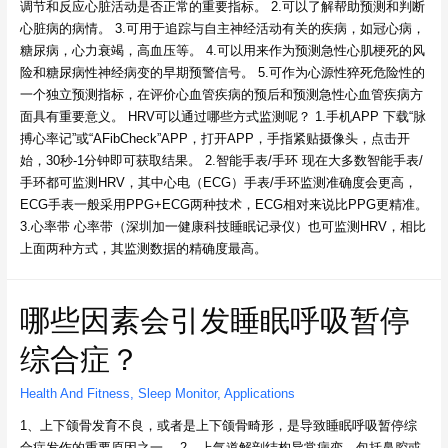
调节和反应心脏活动是否正常的重要指标。 2.可以了解帮助预测和判断
心脏病的病情。 3.可用于追踪与自主神经活动有关的疾病，如冠心病，
糖尿病，心力衰竭，高血压等。 4.可以用来作为预测急性心肌梗死的风
险和糖尿病性神经病变的早期预警信号。 5.可作为心源性猝死危险性的
一个独立预测指标，在评价心血管疾病的预后和预测急性心血管疾病方
面具有重要意义。 HRV可以通过哪些方式监测呢？ 1.手机APP 下载“脉
搏心率记”或“AFibCheck”APP，打开APP，手指紧贴摄像头，点击开
始，30秒-1分钟即可获取结果。 2.智能手表/手环 现在大多数智能手表/
手环都可监测HRV，其中心电（ECG）手表/手环监测准确度会更高，
ECG手表一般采用PPG+ECG两种技术，ECG相对来说比PPG更精准。
3.心率带 心率带（深圳加一健康科技睡眠记录仪）也可监测HRV，相比
上面两种方式，其监测数据的精确度最高。
哪些因素会引发睡眠呼吸暂停
综合症？
Health And Fitness
,
Sleep Monitor
,
Applications
1、上下颌骨发育不良，或者是上下颌骨畸形，是导致睡眠呼吸暂停综
合症发作的重要原因之一。 2、上气道解剖结构异常病变，包括鼻腔或