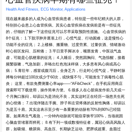
Health And Fitness
,
ECG Monitor
,
Applications
现在越来越多的人成为心血管疾病患者，特别是一些年纪稍大的人群，
特别担心会患上心血管疾病。其实心血管疾病在发病前是有一些征兆
的，仔细的了解一下这些征兆可以尽早采取预防性措施。 心血管疾病的
8个征兆： 1.下肢浮肿并逐渐上行，心慌气促、行动困难，这是慢性心
功能不全的症兆； 2.上楼梯、搬重物、过度劳累、过量饮酒、情绪激动
时心前区发闷、压榨痛； 3.平日里手脚冰冷，嘴唇发青，中医说气血
虚，可能是心肌梗塞的征兆； 4.入睡后，突然因胸闷、气急惊醒，接着
频繁咳嗽，气急加剧，并咯出红色泡沫样痰，大多患有风心病或高心
病； 5.青壮年，感冒或腹泻后，全身乏力，行走时心慌气促，平静时脉
搏每分钟超过100次或少于60次，或快慢不匀，可能发生了病毒性心肌
炎； 这里，有款免费测量心率app——“AFibCheck”，在手机应用商店
搜索即可下载使用，操作简单方便。 6.很多人在心脏病发作前几天或一
个月胸口胀闷，却误以为是消化不良，其实这时正在经历一场悠关生死
的心绞痛； 7.出现伴随左手腕、脖子和左背疼痛的反射性胸痛，却误以
为是五十肩。其实这表示至少有一条重要的动脉有70%到80%已经阻
塞。如果再生气着急，一分钟内动脉就可能痉挛狭窄100%，当场就因
心脑血管堵塞而猝死； 8.有下列一项或数项特征者，属冠心病高风险人
群，如吸烟、糖尿病、高血压、长期缺乏运动、肥胖或超重、血脂过