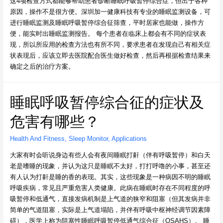
这4项检查方式都能够帮助患者诊断睡眠呼吸暂停综合症，但出于各种
原因，操作不是很方便。深圳加一健康科技有专业的睡眠监测设备，可
进行睡眠监测及睡眠呼吸暂停综合征筛查，平时居家也能做，操作方
便，能实时出睡眠监测报告。 每个患者在临床上都会有不同的症状表
现，所以所应用的检查方法也有所不同，要求患者在发现自己有相关症
状表现后，应该立即去医院配合医生做好检查，然后再根据检查结果来
确定之后的治疗方案。
睡眠呼吸暂停综合征的症状及
危害有哪些？
Health And Fitness
,
Sleep Monitor
,
Applications
大家有时会听说身边有些人会有夜间睡眠打鼾（伴有呼吸暂停）和白天
老是嗜睡的现象，并认为这只是睡眠不太好，打打呼噜的小事，甚至还
有人认为打鼾是睡的香的表现。其实，这些现象是一种病因不明的睡眠
呼吸疾病，常见且严重危害人类健康。此病在睡眠时存在不同程度的呼
吸暂停和低通气，直接发病机制是上气道的狭窄和阻塞（但其发病并非
简单的气道阻塞，实际是上气道塌陷，并伴有呼吸中枢神经调节因素障
碍），医学上称为阻塞性睡眠呼吸暂停低通气综合征（OSAHS）。 睡