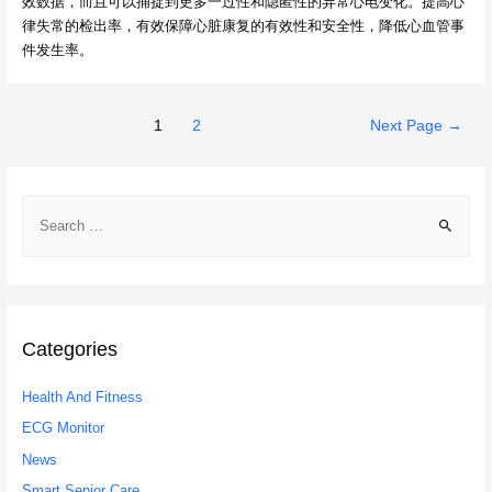
效数据，而且可以捕捉到更多一过性和隐匿性的异常心电变化。提高心
律失常的检出率，有效保障心脏康复的有效性和安全性，降低心血管事
件发生率。
Posts
1
2
Next Page
→
navigation
S
e
a
r
c
h
Categories
f
Health And Fitness
o
r
ECG Monitor
:
News
Smart Senior Care