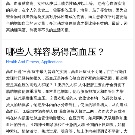
高、血液黏度高、女性60岁以上或男性65岁以上等。 患有心血管疾病
的患者，在个人的饮食上，需要多吃玉米、海带、茄子等食物，因为这
些食物可以降低这类疾病对身体所造成的伤害。而且患者在平时需要适
当的增加自己的运动量，多运动对身体健康才是比较有益的。最后，远
离抽烟喝酒、熬夜等不良的生活习惯。
哪些人群容易得高血压？
Health And Fitness
,
Applications
高血压是“三高”症中最为普遍的疾病，高血压症状不明确，往往当我们
发现时已经持续很久，高血压是许多心脑血管猝死的主要诱因，那么哪
些是高血压的高危人群呢？ 1.肥胖的人群 人体肥胖主要由于全身皮下
脂肪增多使体重增加，血容量也增加，使心脏负担加大和血管阻力增
加，故此易发生高血压。 2.喜欢吃咸的人 食盐含有钠，吃得比较咸，
摄入的钠就多，钠把身体内的水分牵制住，使血的容量增大，从而造成
高血压。 3.吸烟饮酒多的人群 喝白酒每天超过二两，久而久之造成酒
精在体内损害动脉血管使动脉硬化，血压升高，如果同时又吸烟则加重
血压的升高。 4.精神长期紧张和性子急的人群 长期的不良刺激，如精
神紧张、情绪激动、焦虑过度、噪音等，加上体内生理调节不平衡，大