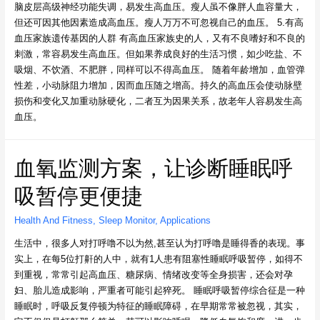
脑皮层高级神经功能失调，易发生高血压。瘦人虽不像胖人血容量大，
但还可因其他因素造成高血压。瘦人万万不可忽视自己的血压。 5.有高
血压家族遗传基因的人群 有高血压家族史的人，又有不良嗜好和不良的
刺激，常容易发生高血压。但如果养成良好的生活习惯，如少吃盐、不
吸烟、不饮酒、不肥胖，同样可以不得高血压。 随着年龄增加，血管弹
性差，小动脉阻力增加，因而血压随之增高。持久的高血压会使动脉壁
损伤和变化又加重动脉硬化，二者互为因果关系，故老年人容易发生高
血压。
血氧监测方案，让诊断睡眠呼
吸暂停更便捷
Health And Fitness
,
Sleep Monitor
,
Applications
生活中，很多人对打呼噜不以为然,甚至认为打呼噜是睡得香的表现。事
实上，在每5位打鼾的人中，就有1人患有阻塞性睡眠呼吸暂停，如得不
到重视，常常引起高血压、糖尿病、情绪改变等全身损害，还会对孕
妇、胎儿造成影响，严重者可能引起猝死。 睡眠呼吸暂停综合征是一种
睡眠时，呼吸反复停顿为特征的睡眠障碍，在早期常常被忽视，其实，