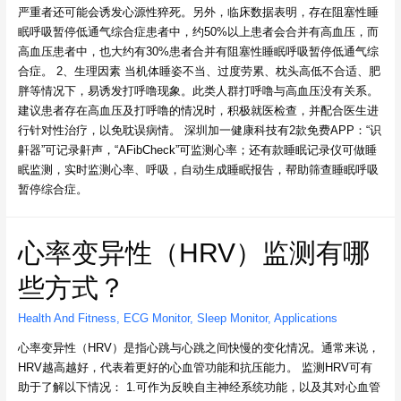
严重者还可能会诱发心源性猝死。另外，临床数据表明，存在阻塞性睡
眠呼吸暂停低通气综合症患者中，约50%以上患者会合并有高血压，而
高血压患者中，也大约有30%患者合并有阻塞性睡眠呼吸暂停低通气综
合症。 2、生理因素 当机体睡姿不当、过度劳累、枕头高低不合适、肥
胖等情况下，易诱发打呼噜现象。此类人群打呼噜与高血压没有关系。
建议患者存在高血压及打呼噜的情况时，积极就医检查，并配合医生进
行针对性治疗，以免耽误病情。 深圳加一健康科技有2款免费APP：“识
鼾器”可记录鼾声，“AFibCheck”可监测心率；还有款睡眠记录仪可做睡
眠监测，实时监测心率、呼吸，自动生成睡眠报告，帮助筛查睡眠呼吸
暂停综合症。
心率变异性（HRV）监测有哪
些方式？
Health And Fitness
,
ECG Monitor
,
Sleep Monitor
,
Applications
心率变异性（HRV）是指心跳与心跳之间快慢的变化情况。通常来说，
HRV越高越好，代表着更好的心血管功能和抗压能力。 监测HRV可有
助于了解以下情况： 1.可作为反映自主神经系统功能，以及其对心血管