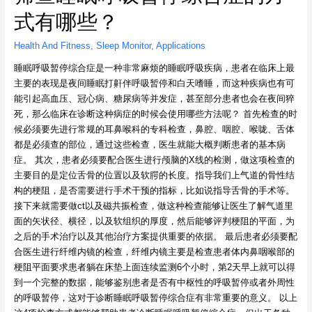
式有哪些？
Health And Fitness
,
Sleep Monitor
,
Applications
睡眠呼吸暂停综合症是一种非常麻烦的睡眠呼吸疾病，患者在临床上最
主要的表现是夜间睡眠打鼾伴呼吸暂停和白天嗜睡，而这种疾病也有可
能引起高血压、冠心病、糖尿病等并发症，甚至部分患者也会在夜间猝
死，那么临床在诊断这种病症的时候会使用哪些方法呢？ 首先检查的时
候必须要先进行常规的耳鼻喉科的专科检查，鼻腔、咽腔、喉咙、舌体
都是必须查的部位，通过这些检查，医生就能大概判断患者的基本病
症。 其次，患者必须要配合医生进行颅脑的X线的检测，做这项检查的
主要目的是定位舌骨的位置以及软腭的长度。指导我们上气道的骨性结
构的梗阻，是否需要进行手术干预的指标，比如说指导舌骨的手术等。
接下来就需要做ct以及磁共振检查，做这种检查能够让医生了解气道里
面的矢状径、横径，以及软组织的厚度，然后能够评判梗阻的平面，为
之后的手术治疗以及其他治疗方案提供重要的依据。 最后患者必须要配
合医生进行纤维内镜的检查，纤维内镜主要是检查患者体内鼻咽喉部的
梗阻平面要求患者躺在床垫上面连续监测6个小时，第2天早上就可以得
到一个完整的数据，能够鉴别患者是否有中枢性的呼吸暂停或者外周性
的呼吸暂停，这对于诊断睡眠呼吸暂停综合症有非常重要的意义。 以上