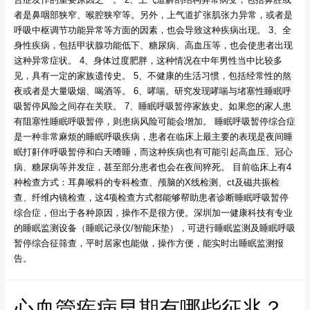
者是鼻咽部狭窄、喉腔狭窄等。另外，上气道扩张肌张力异常，或者是
呼吸中枢调节功能异常等方面的因素，也会导致这种疾病出现。 3、全
身性疾病，包括甲状腺功能低下、糖尿病、高血压等，也会使患者出现
这种异常症状。 4、身体过度肥胖，这种情况在中年男性当中比较多
见，具有一定的家族遗传史。 5、不健康的生活习惯，包括经常性的熬
夜或者是大量吸烟、喝酒等。 6、哮喘。研究发现哮喘与堵塞性睡眠呼
吸暂停风险之间存在关联。 7、睡眠呼吸暂停家族史。如果您的家人患
有阻塞性睡眠呼吸暂停，则患病风险可能会增加。 睡眠呼吸暂停综合症
是一种非常麻烦的睡眠呼吸疾病，患者在临床上最主要的表现是夜间睡
眠打鼾伴呼吸暂停和白天嗜睡，而这种疾病也有可能引起高血压、冠心
病、糖尿病等并发症，甚至部分患者也会在夜间猝死。 目前临床上有4
种检查方式：耳鼻喉科的专科检查、颅脑的X线检测、ct及磁共振检
查、纤维内镜检查，这4项检查方式都能够帮助患者诊断睡眠呼吸暂停
综合症，但出于各种原因，操作不是很方便。深圳加一健康科技有专业
的睡眠监测设备（睡眠记录仪/智能床垫），可进行睡眠监测及睡眠呼吸
暂停综合征筛查，平时居家也能做，操作方便，能实时出睡眠监测报
告。
心血管疾病早期有哪些征兆？