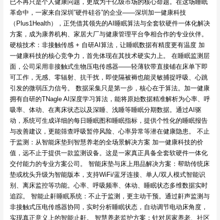
已不再只是个人健康问题，更成为千亿级市场的核心命题。在这场睡眠
革命中，一家来自深圳”硬件硅谷”的企业——深圳加一健康科技
（Plus1Health），正凭借其领先的AI睡眠算法与全套软硬件一体化解决
方案，成为康养机构、家居大厂与健康管理平台争相合作的专业伙伴。
硬核技术：非接触传感 + 自研AI算法，让睡眠数据有精度更有温度 加
一健康科技的核心竞争力，首先体现在其技术硬实力上。 在睡眠监测层
面，公司采用非接触式生物压电传感器——轻薄软带直接铺在床单下即
可工作，无感、零辐射、抗干扰，即使隔被褥也能灵敏捕捉呼吸、心跳
引发的微弱压力信号。 数据采集只是第一步，核心在于算法。加一健康
拥有自研的TNagle AI深度学习算法，能将原始数据精准解析为心率、呼
吸率、体动、在离床状态以及深睡、浅睡等睡眠分期数据。通过AI驱
动，系统可生成详细的每日睡眠图和睡眠指标，提供个性化的睡眠报告
与改善建议，更能筛查呼吸暂停风险、心率异常等潜在健康隐患。 不止
于监测：从智能床垫到智慧养老的全场景解决方案 加一健康科技的价
值，远不止于提供一款监测设备。这是一家真正具备全套软硬件一体化
交付能力的专业方案公司。 智能床垫与床上用品解决方案：帮助传统床
垫或枕头升级为智能版本，支持WiFi/蓝牙连接、单人/双人模式智能识
别、离床监控等功能。心率、呼吸频率、体动、睡眠状态多维数据实时
追踪。 智能止鼾睡眠系统：不止于监测，更主动干预。通过鼾声监测与
非接触式压电传感器协同，实时分析睡眠状态，自动调节电动床角度，
实现真正意义上的智能止鼾。 智慧养老监护方案：针对居家养老、社区