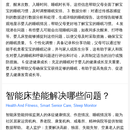
度、醒来次数、入睡时间、睡眠时长等。这些信息帮助父母全面了解宝
宝的睡眠习惯，及时调整睡眠安排。 3. 数据分析：对通过传感器捕捉
到的数据进行数据分析和处理，生成详细的睡眠报告。这些报告能够直
观地显示婴儿的睡眠情况，帮助父母更好地了解宝宝的睡眠习惯。 4.发
现潜在问题：有些婴儿可能会出现睡眠问题，如夜间多次醒来、打呼噜
等。婴儿床垫能够捕捉到这些问题，以便父母及时采取措施，确保宝宝
的睡眠质量。 5. 个性化调整：具备记录和分享功能，父母可以通过智
能手机查看宝宝的睡眠记录，并与家人或医生分享，这有助于家人和医
生对婴儿的睡眠和呼吸问题进行评估和讨论，从而制定适当的治疗或预
防措施。 6.促进健康成长：充足的睡眠对于婴儿的健康成长至关重要。
婴儿床垫帮助父母确保宝宝获得足够的睡眠，有助于提高免疫力、促进
婴儿健康发育成长等。
智能床垫能解决哪些问题？
Health And Fitness
,
Smart Senior Care
,
Sleep Monitor
智能床垫能持续监测人的体征健康情况、作息情况、睡眠情况等，能为
社区居家运营机构、养老院、康复机构、戒毒所、精神病院等提供智能
数据帮助。 老人监护：主要解决高龄、独居、失能失智、空巢老人的监