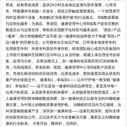
养老、机构养老场景，提供24小时生命体征监测与异常预警。心率异
常、呼吸骤停等风险一旦发生，系统立即触发预警通知。一个智慧屏可
同时监测48个设备，有效解决”深夜看护难”的行业痛点。 B端数据看板
与定制化服务：为酒店、养老院、健康管理中心等B端客户提供完整的
数据后台与运维支持，帮助其实现数字化转型与服务溢价。 “系统+产品
+服务”，助力智能睡眠产业升级 加一健康科技始终致力于构建”系统+产
品+服务“的完整生态。公司拥有自主知识产权，已申请多项发明专利、
实用新型专利、外观专利及软件著作权。研发团队核心成员均具备国内
上市医疗器械和互联网行业10年以上从业经验，精通人体生理信号的采
集、处理与分析。 在商业模式上，加一健康科技采取B2B2C的前瞻布
局，与高端酒店、养老机构、医院、健康管理中心等B端客户深度合
作。凭借扎根深圳的供应链优势，以更低成本、更快速度实现从研发到
量产的全链路交付。 健康加1，幸福加1——让AI守护每一夜安眠 “健康
加1，幸福加1″——这不仅是加一健康科技的品牌理念，更是其对每一
位用户的承诺。从居家养老到机构看护，从智能床垫到智慧酒店，从个
人健康管理到群体睡眠数据洞察，加一健康科技正以最专业的AI睡眠健
康方案，为中国人的睡眠质量保驾护航。 当睡眠经济迈向万亿规模，当
AI深度赋能健康产业，深圳加一健康科技——这家扎根深圳、面向全球
的创新型科技公司，正以技术实力与全套解决方案，重新定义AI睡眠健
康的行业标准。 今夜开始，睡得好，活得好。