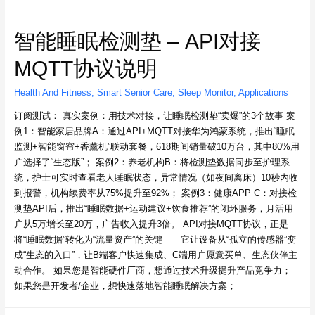
智能睡眠检测垫 – API对接
MQTT协议说明
Health And Fitness
,
Smart Senior Care
,
Sleep Monitor
,
Applications
订阅测试： 真实案例：用技术对接，让睡眠检测垫“卖爆”的3个故事 案
例1：智能家居品牌A：通过API+MQTT对接华为鸿蒙系统，推出“睡眠
监测+智能窗帘+香薰机”联动套餐，618期间销量破10万台，其中80%用
户选择了“生态版”； 案例2：养老机构B：将检测垫数据同步至护理系
统，护士可实时查看老人睡眠状态，异常情况（如夜间离床）10秒内收
到报警，机构续费率从75%提升至92%； 案例3：健康APP C：对接检
测垫API后，推出“睡眠数据+运动建议+饮食推荐”的闭环服务，月活用
户从5万增长至20万，广告收入提升3倍。 API对接MQTT协议，正是
将“睡眠数据”转化为“流量资产”的关键——它让设备从“孤立的传感器”变
成“生态的入口”，让B端客户快速集成、C端用户愿意买单、生态伙伴主
动合作。 如果您是智能硬件厂商，想通过技术升级提升产品竞争力；
如果您是开发者/企业，想快速落地智能睡眠解决方案；