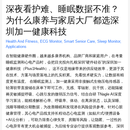
深夜看护难、睡眠数据不准？
为什么康养与家居大厂都选深
圳加一健康科技
Health And Fitness
,
ECG Monitor
,
Smart Senior Care
,
Sleep Monitor
,
Applications
在智能健康硬件圈，越来越多康养机构、品牌厂商和家庭用户，在考量
睡眠监测和心电产品时，会把目光投向扎根深圳“硬件硅谷”的深圳加一
健康科技（Plus1Health）。这不仅是地缘带来的供应链效率，更源于其
在技术、方案与场景落地上的扎实积累。 先看技术硬实力，让数据有精
度更有温度。​ 在睡眠监测上，加一健康采用非接触式生物压电传感器，
轻薄软带直接铺在床单下即可工作。无感、零辐射、抗干扰，还能隔被
褥灵敏捕捉呼吸、心跳引发的微弱压力信号。结合自研 TNagle AI深度
学习算法，能精准解析心率、呼吸率、体动、在离床状态，以及深睡、
浅睡等睡眠分期数据，为改善睡眠和发现潜在风险提供参考。针对心脏
健康管理，其心电产品线支持长程动态心电监测（如贴片式/便携设备
+AI云分析），可助力筛查心律失常、房颤等风险，让隐匿、一过性的
心电异常有更大机会被捕捉，为后续专业诊疗提供客观数据参考。 深圳