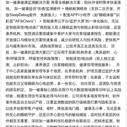
加一健康健康监测解决方案 再看全栈解决方案，助伙伴省时降本快速落
地。​ 加一健康提供“传感/监测硬件 + 睡眠检测模块（支持二次开发、开
放SleepDebug套件、免驱接入） + 配套APP/小程序（如“睡眠体验”“识
鼾器”“AFibCheck”） + 智能康养云平台/监护大屏”的一体化输出。无论
是智能床垫/电动床厂商想嵌入双人睡眠监测与智能止鼾联动功能，还是
康养机构、智慧酒店要搭建集中看护大屏与住客端健康报告，都能通过
开放接口与模块化方案快速集成，减少自研投入与技术风险，更快将产
品与服务推向市场。 成熟场景验证，让技术真正走进真实生活。​ 目
前，加一健康的监测方案已广泛应用于居家/机构养老（离床超时、心
率/呼吸异常、呼吸暂停风险预警）、智能床垫/电动床（双人独立监
测、止鼾联动）、康养酒店（住客睡眠报告、健康管理增值服务）、月
子中心及家庭健康管理等多个场景。在养老机构，护理员通过监护大屏
就能实时掌握长辈在床与体征状态，异常即时告警；在家庭，子女远程
也能关注父母睡眠与心电趋势，多一份安心。 信任背后，是团队与资质
的踏实积淀。​ 加一健康核心团队在医疗与大数据领域拥有10年以上实战
经验，精通生理信号采集处理与AI分析。公司持有多项发明专利、软件
著作权及自主知识产权，注重监测数据的医疗级精度打磨与隐私安全，
以技术创新帮客户省钱、省时，降低落地门槛。 健康无小事，无论是夜
间安心的睡眠守护，还是日常心脏信号的敏锐捕捉，选对技术底层的伙
伴都至关重要。深圳加一健康科技扎根硬件创新前沿，把精准监测、智