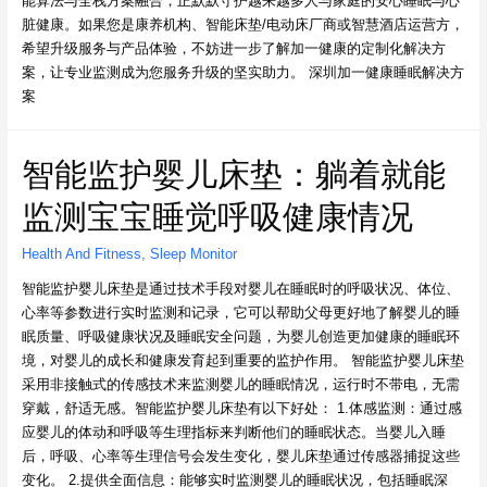
能算法与全栈方案融合，正默默守护越来越多人与家庭的安心睡眠与心
脏健康。如果您是康养机构、智能床垫/电动床厂商或智慧酒店运营方，
希望升级服务与产品体验，不妨进一步了解加一健康的定制化解决方
案，让专业监测成为您服务升级的坚实助力。 深圳加一健康睡眠解决方
案
智能监护婴儿床垫：躺着就能
监测宝宝睡觉呼吸健康情况
Health And Fitness
,
Sleep Monitor
智能监护婴儿床垫是通过技术手段对婴儿在睡眠时的呼吸状况、体位、
心率等参数进行实时监测和记录，它可以帮助父母更好地了解婴儿的睡
眠质量、呼吸健康状况及睡眠安全问题，为婴儿创造更加健康的睡眠环
境，对婴儿的成长和健康发育起到重要的监护作用。 智能监护婴儿床垫
采用非接触式的传感技术来监测婴儿的睡眠情况，运行时不带电，无需
穿戴，舒适无感。智能监护婴儿床垫有以下好处： 1.体感监测：通过感
应婴儿的体动和呼吸等生理指标来判断他们的睡眠状态。当婴儿入睡
后，呼吸、心率等生理信号会发生变化，婴儿床垫通过传感器捕捉这些
变化。 2.提供全面信息：能够实时监测婴儿的睡眠状况，包括睡眠深