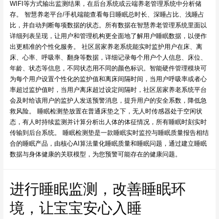
WIFI等方式输出监测结果，在后台系统或云端养老管理系统中分析储
存。 智慧养老平台/手机端能查看每日睡眠总时长、深睡占比、浅睡占
比，并自动判断每项数据的状态。所有数据在智慧养老管理系统里面以
详细列表呈现，让用户和管理机构更全面地了解用户睡眠数据，以便作
出更精准的个性化服务。 社区居家养老系统能实时监护用户在床、离
床、心率、呼吸率、翻身等数据，详细记录每个用户个人信息、床位、
年龄、状态等信息，不同状态用不同的颜色标识。智能硬件管理模块可
为每个用户设置个性化的监护值和离床间隔时间，当用户呼吸率或者心
率超过监护值时，当用户离床超过设定间隔时，社区居家养老系统平台
会及时给该用户的监护人发送预警消息，提升用户的安全系数，降低急
救风险。 睡眠检测垫放置在普通床垫之下，无人时传感器处于空闲状
态，有人时持续监测并计算分析出人体的体征情况，所有睡眠时刻实时
传输到后台系统。 睡眠检测垫是一款睡眠实时监控与睡眠质量报告相结
合的睡眠产品，由核心AI算法量化睡眠质量和睡眠问题，通过建立睡眠
数据与身体健康的关联模型，为您预警可能存在的健康问题。
进行睡眠监测，改善睡眠环
境，让宝宝安心入睡