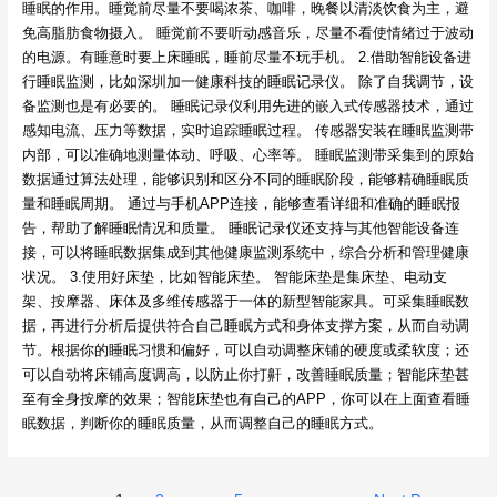
睡眠的作用。睡觉前尽量不要喝浓茶、咖啡，晚餐以清淡饮食为主，避
免高脂肪食物摄入。 睡觉前不要听动感音乐，尽量不看使情绪过于波动
的电源。有睡意时要上床睡眠，睡前尽量不玩手机。 2.借助智能设备进
行睡眠监测，比如深圳加一健康科技的睡眠记录仪。 除了自我调节，设
备监测也是有必要的。 睡眠记录仪利用先进的嵌入式传感器技术，通过
感知电流、压力等数据，实时追踪睡眠过程。 传感器安装在睡眠监测带
内部，可以准确地测量体动、呼吸、心率等。 睡眠监测带采集到的原始
数据通过算法处理，能够识别和区分不同的睡眠阶段，能够精确睡眠质
量和睡眠周期。 通过与手机APP连接，能够查看详细和准确的睡眠报
告，帮助了解睡眠情况和质量。 睡眠记录仪还支持与其他智能设备连
接，可以将睡眠数据集成到其他健康监测系统中，综合分析和管理健康
状况。 3.使用好床垫，比如智能床垫。 智能床垫是集床垫、电动支
架、按摩器、床体及多维传感器于一体的新型智能家具。可采集睡眠数
据，再进行分析后提供符合自己睡眠方式和身体支撑方案，从而自动调
节。根据你的睡眠习惯和偏好，可以自动调整床铺的硬度或柔软度；还
可以自动将床铺高度调高，以防止你打鼾，改善睡眠质量；智能床垫甚
至有全身按摩的效果；智能床垫也有自己的APP，你可以在上面查看睡
眠数据，判断你的睡眠质量，从而调整自己的睡眠方式。