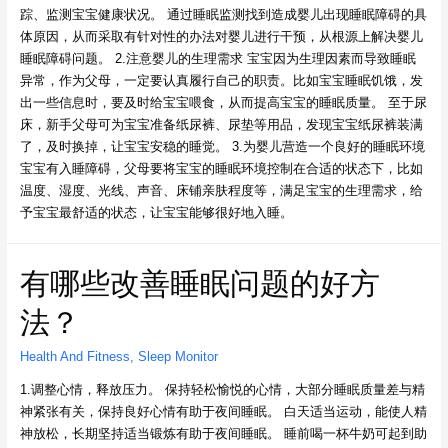
踪、监测宝宝健康状况。 通过睡眠监测找到造成婴儿出现睡眠障碍的具
体原因，从而采取有针对性的办法对婴儿进行干预，从根源上解决婴儿
睡眠障碍问题。 2.注意婴儿的生理需求 宝宝因为生理因素而导致睡眠
异常，作为父母，一定要认真履行自己的职责。比如宝宝睡眠饥饿，发
出一些信息时，要及时给宝宝喂食，从而提高宝宝的睡眠质量。 至于尿
床，新手父母可为宝宝准备纸尿裤、尿垫等用品，发现宝宝纸尿裤装满
了，及时换掉，让宝宝安稳的睡觉。 3.为婴儿营造一个良好的睡眠环境
宝宝有入睡障碍，父母要将宝宝的睡眠环境控制在合适的状态下，比如
温度、湿度、光线、声音、床铺亲肤程度等，满足宝宝的生理需求，给
予宝宝最舒适的状态，让宝宝能够很好地入睡。
有哪些改善睡眠问题的好方
法？
Health And Fitness
,
Sleep Monitor
1.调整心情，释放压力。 保持轻松愉悦的心情，大部分睡眠质量差与精
神紧张有关，保持良好心情有助于夜间睡眠。 白天适当运动，能使人精
神放松，长期坚持适当锻炼有助于夜间睡眠。 睡前喝一杯牛奶可起到助