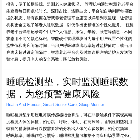
报告，便于长期跟踪、监测老人健康状况。 管理机构通过智慧养老平台
能查看每日睡眠总时长、深睡占比、浅睡占比，平台能自动判断每项数
据的状态，所有数据在智慧养老管理平台里面以详细列表呈现，让管理
机构更全面地了解老人睡眠数据，以便作出更精准的个性化服务。 智慧
养老平台详细记录每个用户个人信息、床位、年龄、状态等信息，不同
状态用不同的颜色标识。智能硬件管理模块可为每个用户设置个性化的
监护值和离床间隔时间，当用户呼吸率或者心率超过监护值时，或当用
户离床超过设定间隔时，智慧养老平台会及时给该用户的监护人发送预
警消息，提升老人的安全系数，降低急救风险。
睡眠检测垫，实时监测睡眠数
据，为您预警健康风险
Health And Fitness
,
Smart Senior Care
,
Sleep Monitor
睡眠检测垫采用压电薄膜传感器结合算法，可在非接触条件下实现高精
度检测人体的体征，如心跳、呼吸、体动、在离床等，睡眠检测垫利用
特有的精密算法可以按需要准确分析出人体的众多数据，如心跳频率、
呼吸频率、睡眠作息习惯等，睡眠检测垫可根据不同应用场景通过4G、