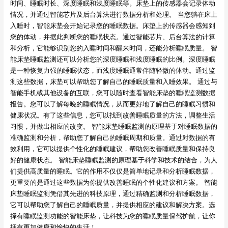
时间、睡眠时长、深度睡眠和浅度睡眠等。床垫上的传感器会记录体动
情况，并通过智能芯片及后台算法进行数据分析和处理。 当您躺在床上
入睡时，智能床垫会开始记录您的睡眠数据。床垫上的传感器会感知到
您的体动，并据此判断您的睡眠状态。通过智能芯片、后台算法的计算
和分析，它能够识别您的入睡时间和醒来时间，还能分析睡眠质量。 智
能床垫睡眠监测还可以分析您的深度睡眠和浅度睡眠的比例。深度睡眠
是一种恢复力强的睡眠状态，而浅度睡眠通常伴随轻微的体动。通过监
测这些数据，床垫可以帮助您了解自己的睡眠质量和入睡效果。 通过与
智能手机或其他设备的互联，您可以随时查看智能床垫的睡眠监测数据
报告。您可以了解每晚的睡眠情况，从而更好地了解自己的睡眠习惯和
健康状况。有了这些信息，您可以找到改善睡眠质量的方法，调整生活
习惯，并做出相应的改变。 智能床垫睡眠监测的原理基于对睡眠数据的
准确监测和分析，帮助您了解自己的睡眠周期和质量。通过对数据的有
效利用，它可以提供个性化的睡眠建议，帮助您改善睡眠质量和保持良
好的健康状态。 智能床垫睡眠监测的原理基于科学和技术的结合，为人
们提供高质量的睡眠。它的作用不仅仅是简单地记录和分析睡眠数据，
更重要的是通过这些数据为你提供改善睡眠的个性化建议和方案。 智能
床垫睡眠监测凭借其先进的科技原理，通过精确监测和分析睡眠数据，
它可以帮助您了解自己的睡眠质量，并提供相应的建议和解决方案。选
择有睡眠监测功能的智能床垫，让科技为您的睡眠质量保驾护航，让你
拥有更加健康和愉快的生活！