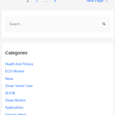
Posts
1
2
…
5
Next Page
→
navigation
S
e
a
r
c
h
Categories
f
Health And Fitness
o
r
ECG Monitor
:
News
Smart Senior Care
未分类
Sleep Monitor
Applications
Industry News