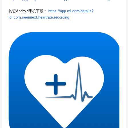
其它Android手机下载：
https://app.mi.com/details?
id=com.seennext.heartrate.recording