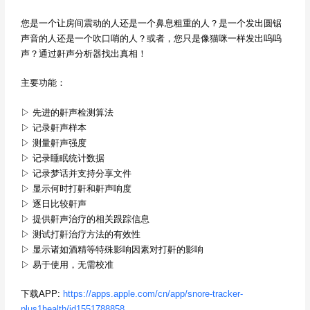
您是一个让房间震动的人还是一个鼻息粗重的人？是一个发出圆锯
声音的人还是一个吹口哨的人？或者，您只是像猫咪一样发出呜呜
声？通过鼾声分析器找出真相！
主要功能：
▷ 先进的鼾声检测算法
▷ 记录鼾声样本
▷ 测量鼾声强度
▷ 记录睡眠统计数据
▷ 记录梦话并支持分享文件
▷ 显示何时打鼾和鼾声响度
▷ 逐日比较鼾声
▷ 提供鼾声治疗的相关跟踪信息
▷ 测试打鼾治疗方法的有效性
▷ 显示诸如酒精等特殊影响因素对打鼾的影响
▷ 易于使用，无需校准
下载APP:
https://apps.apple.com/cn/app/snore-tracker-
plus1health/id1551788858