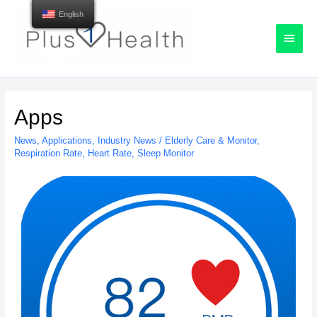
English
Apps
News
,
Applications
,
Industry News
/
Elderly Care & Monitor
,
Respiration Rate
,
Heart Rate
,
Sleep Monitor