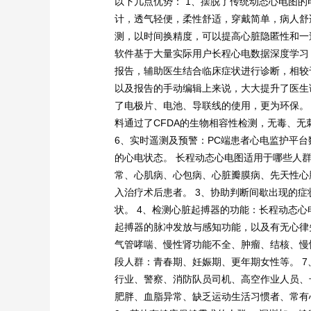
以下几点优势： 1、摆脱了传统动态心电图的
计，透气轻便，柔性舒适，穿戴简单，病人舒
测，以时间换精度，可以提高心脏隐匿性和一
软件基于大量实际用户长程心电数据深度学习
报告，辅助医生结合临床症状进行诊断，相较
以及报告的手动编辑上来说，大大提升了医生
了电极片、电池、导联线的使用，更为环保。
料通过了CFDA的生物相容性检测，无毒、
6、实时遥测及预警：PC端患者心电监护平
的心电状态。 长程动态心电图适用于哪些人群
常、心肌病、心包病、心脏瓣膜病、先天性心
入治疗术后患者。 3、协助判断间歇出现的
状。 4、检测心脏起搏器的功能：长程动态
起搏器的脉冲发放与感知功能，以及有无心律
气管哮喘、慢性肾功能不全、肿瘤、结核、慢
段人群：青春期、妊娠期、更年期女性等。 
行业、警察、消防队员司机、高空作业人员、长
肥胖、血脂异常、缺乏运动生活习惯者、常有