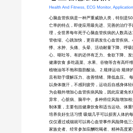
Health And Fitness
,
ECG Monitor
,
Applicatio
心脑血管疾病是一种严重威胁人类，特别是5
亡率的特点，即使应用最先进、完善的治疗手
理，全世界每年死于心脑血管疾病的人数高达1
管收缩、心跳加快，更容易发生心血管疾病。
悸、水肿、头痛、头晕、活动耐量下降、呼吸
心、呕吐等。有的还伴有乏力、食欲下降、发热
健康饮食 多吃蔬菜、水果、谷物等含有高纤
植物油等不饱和脂肪酸油。 2.规律运动 规
且有助于缓解压力、改善情绪、降低血压。 每
以身体微汗，不感到疲劳，运动后自感身体轻
为会额外增加心血管疾病风险，因此应避免长时
异常、心脏病、脑卒中、多种癌症风险增加相
制体重，主要包括健康饮食和适当运动。体重较
培养良好生活习惯 吸烟几乎可以损害人体的每
仅仅通过戒烟就可以将心血管事件风险降低三分
家族史者、经常参加应酬吃喝者、精神高度紧