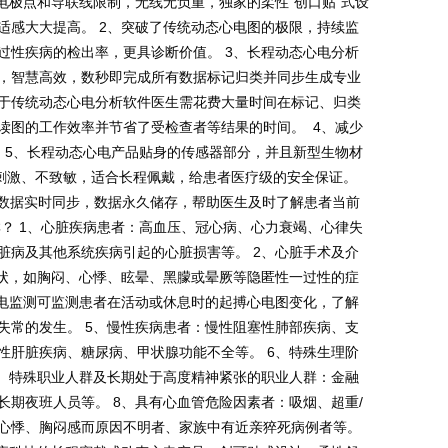
电极点和导联线限制，无线无负重，独家的柔性“创口贴”式设
适感大大提高。 2、突破了传统动态心电图的极限，持续监
过性疾病的检出率，更具诊断价值。 3、长程动态心电分析
，智慧高效，数秒即完成所有数据标记归类并同步生成专业
于传统动态心电分析软件医生需花费大量时间在标记、归类
读图的工作效率并节省了受检查者等结果的时间。 4、减少
 5、长程动态心电产品贴身的传感器部分，并且新型生物材
无刺激、不致敏，适合长程佩戴，给患者医疗级的安全保证。
台数据实时同步，数据永久储存，帮助医生及时了解患者当前
？ 1、心脏疾病患者：高血压、冠心病、心力衰竭、心律失
脏病及其他系统疾病引起的心脏损害等。 2、心脏手术及介
症状，如胸闷、心悸、眩晕、黑朦或晕厥等隐匿性一过性的症
心电监测可监测患者在活动或休息时的起搏心电图变化，了解
失常的发生。 5、慢性疾病患者：慢性阻塞性肺部疾病、支
性肝脏疾病、糖尿病、甲状腺功能不全等。 6、特殊生理阶
7、特殊职业人群及长期处于高度精神紧张的职业人群：金融
期夜班人员等。 8、具有心血管危险因素者：吸烟、超重/
心悸、胸闷感而原因不明者、家族中有近亲猝死病例者等。