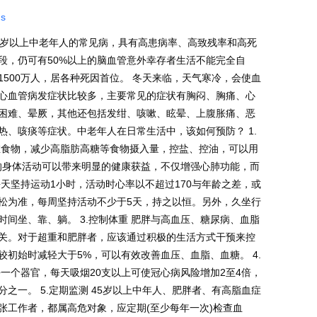
ns
0岁以上中老年人的常见病，具有高患病率、高致残率和高死
段，仍可有50%以上的脑血管意外幸存者生活不能完全自
500万人，居各种死因首位。 冬天来临，天气寒冷，会使血
心血管病发症状比较多，主要常见的症状有胸闷、胸痛、心
困难、晕厥，其他还包括发绀、咳嗽、眩晕、上腹胀痛、恶
、咳痰等症状。中老年人在日常生活中，该如何预防？ 1.
维食物，减少高脂肪高糖等食物摄入量，控盐、控油，可以用
律的身体活动可以带来明显的健康获益，不仅增强心肺功能，而
天坚持运动1小时，活动时心率以不超过170与年龄之差，或
松为准，每周坚持活动不少于5天，持之以恒。另外，久坐行
间坐、靠、躺。 3.控制体重 肥胖与高血压、糖尿病、血脂
关。对于超重和肥胖者，应该通过积极的生活方式干预来控
初始时减轻大于5%，可以有效改善血压、血脂、血糖。 4.
一个器官，每天吸烟20支以上可使冠心病风险增加2至4倍，
之一。 5.定期监测 45岁以上中年人、肥胖者、有高脂血症
张工作者，都属高危对象，应定期(至少每年一次)检查血