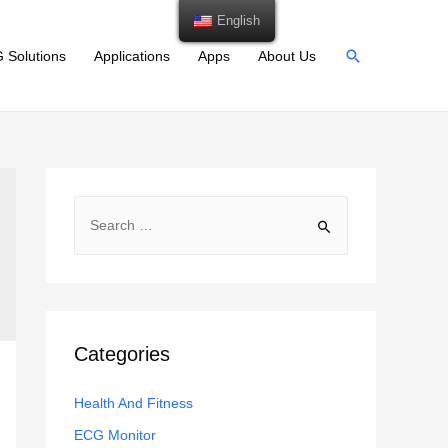
English
Search
 Solutions
Applications
Apps
About Us
S
e
a
r
c
h
Categories
f
Health And Fitness
o
r
ECG Monitor