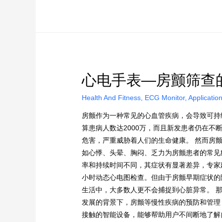
心电手表—房颤筛查
Health And Fitness
,
ECG Monitor
,
Applicatio
房颤作为一种常见的心血管疾病，会导致可持续
算患病人数达2000万，而且新发患者仍在不
危害，严重威胁着人们的生命健康。 然而房
如心悸、头晕、胸闷、乏力为房颤患者的常见
率和持续时间不同，其症状有显著差异，专家
小时动态心电图检查。但由于房颤早期症状的
生活中，大多数人更不会捕捉到心脏异常。 
发展的背景下，房颤等慢性疾病的预防和管理
接触的智能设备，能够帮助用户不间断地了解