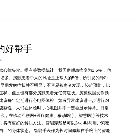
的好帮手
ns
心律失常。据有关数据统计，我国房颤患病率为1.6% ，估
断增多。房颤患者中风的风险是正常人的5倍，所引发的种种
颤早期发病症状并不明显，不容易被患者发现，较难预防，比
症状，但是也有部分房颤患者无任何症状。房颤根据发作频
建议每年定期进行心电图体检，如有异常建议进一步进行24
隐蔽性，人们在体检时，心电图并不一定会显示异常。日常
那么，在移动互联网+医疗健康、移动医疗、智慧医疗等技术
，将有更好的解决方法。智能穿戴是可以24小时与用户紧密
自己的身体状态。 智能手表作为长时间佩戴在手腕上的智能