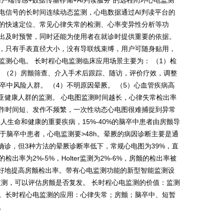
户端传感+数据传输存储+AI判读服务”的远程闭环心电监测
电信号的长时间连续动态监测，心电数据通过AI判读平台的
的快速定位、常见心律失常的检测、心率变异性分析等功
出及时预警，同时还能为使用者在就诊时提供重要的依据。
，只有手表直径大小，没有导联线束缚，用户可随身贴用，
测心电。 长时程心电监测临床应用场景主要为： （1）检
。 （2）房颤筛查、介入手术后跟踪、随访，评价疗效，调整
卒中风险人群。 （4）不明原因晕厥。 （5）心血管疾病高
亚健康人群的监测。 心电图监测时间越长，心律失常检出率
作时间短、发作不频繁，一次性动态心电图很难捕捉到异常
人生命和健康的重要疾病，15%-40%的脑卒中患者由房颤导
于脑卒中患者，心电监测要>48h。晕厥的病因诊断主要是通
试验确诊，但3种方法的晕厥诊断率低下，常规心电图为39%，直
出率为2%-5%，Holter监测为2%-6%，房颤的检出率被
更好地提高房颤检出率。带有心电监测功能的新型智能监测设
监测，可以评估房颤是否复发。 长时程心电监测的价值：监测
。长时程心电监测的应用：心律失常；房颤；脑卒中、短暂
。