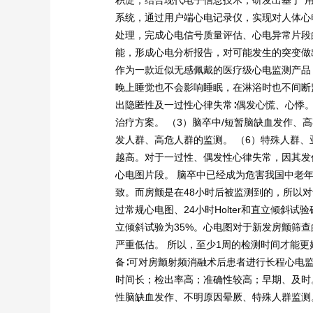
积淀，结合现代电子信息技术，研发出基于“用
系统，通过用户端心电记录仪，实现对人体心
处理，完成心电信号质量评估、心电异常片段
能，形成心电分析报告，对可能发生的突变做
作为一款近似无感佩戴的医疗级心电监测产品
晚上睡觉也不会影响睡眠，在淋浴时也不间断监
出隐匿性及一过性心律失常∶偶发心慌、心悸
治疗方案。 （3）脑卒中/短暂脑缺血发作、高
发人群、高危人群的监测。 （6）特殊人群、
越高。对于一过性、偶发性心律失常，因其发
心电图片段。 脑卒中已经成为危害我国中老年
致。而房颤是在48小时后被监测到的，所以对
过常规心电图、24小时Holter和直立倾斜
立倾斜试验为35%。心电图对于新发房颤筛查的检
严重低估。 所以，至少1周的检测时间才能
备∶可对房颤射频消融术后患者进行长程心电
时间长；检出率高；准确性较高；早期、及时
性脑缺血发作、不明原因晕厥、特殊人群监测