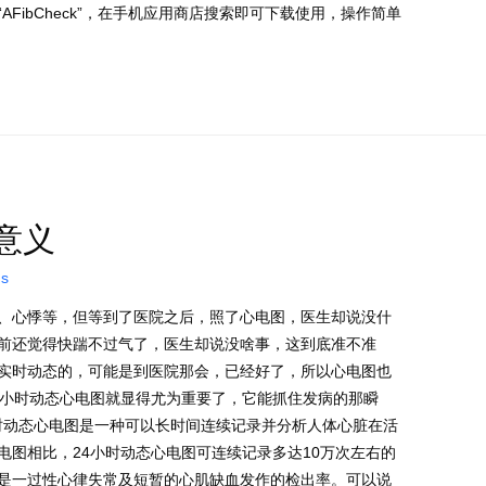
AFibCheck”，在手机应用商店搜索即可下载使用，操作简单
意义
ns
、心悸等，但等到了医院之后，照了心电图，医生却说没什
前还觉得快踹不过气了，医生却说没啥事，这到底准不准
实时动态的，可能是到医院那会，已经好了，所以心电图也
4小时动态心电图就显得尤为重要了，它能抓住发病的那瞬
小时动态心电图是一种可以长时间连续记录并分析人体心脏在活
电图相比，24小时动态心电图可连续记录多达10万次左右的
是一过性心律失常及短暂的心肌缺血发作的检出率。可以说