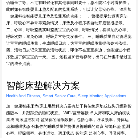
否睡歪了等。不过有时候还有其他事同时要干，总不能24小时看护着，
此时如有智能婴儿床垫及配套的监测系统，可以让父母安心些。 深圳加
一健康科技智能婴儿床垫及监测系统功能： 一、警报提示如遇离床坠
床、呼吸心率异常等紧急情况，床垫及小程序将自动开启警报提示。
二、心率、呼吸监测实时监测宝宝的心率、呼吸情况，看得见的心率、
呼吸次数，避免心率、呼吸异常等突发事件。 三、睡眠质量自动管理统
计宝宝的睡眠质量，生成睡眠日志，为宝宝的睡眠质量提供参考依据。
四、活动日志记录宝宝的活动状态，即使不在宝宝身边，也能通过小程
序数据了解宝宝的一天。 五、远程监护云端存储，出门在外也不错过宝
宝的成长点滴。
智能床垫解决方案
Health And Fitness
,
Smart Senior Care
,
Sleep Monitor
,
Applications
加一健康智能床垫/床上用品解决方案有助于将传统床垫或枕头升级到智
能版本，并跟踪您的睡眠状态。 WiFi/蓝牙连接 单人床和双人床的模块
集成 离床监控功能 监测你的睡眠数据，包括心率，呼吸频率，身体运
动和睡眠状态 分析你的睡眠质量并提供改善睡眠的建议 智能床垫 监测
心率、呼吸频率、身体运动、离床状态 智能床 监测心率、呼吸频率、