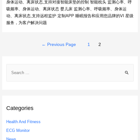
身体运动、离床状态,支持对接智能床垫的控制 智能枕头 监测心率、呼
吸频率、身体运动、离床状态 婴儿床 监测心率、呼吸频率、身体运
动、离床状态,支持远程监护 定制APP 睡眠报告和应用您品牌的VI 星级
服务，为客户解决问题
Posts
←
Previous Page
1
2
navigation
S
e
a
r
c
h
Categories
f
Health And Fitness
o
r
ECG Monitor
:
News