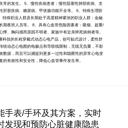
失常的发生。 5、慢性疾病患者：慢性阻塞性肺部疾病、支
性肝脏疾病、糖尿病、甲状腺功能不全等。 6、特殊生理阶
7、特殊职业人群及长期处于高度精神紧张的职业人群：金融
期夜班人员等。 8、具有心血管危险因素者：吸烟、超重/
心悸、胸闷感而原因不明者、家族中有近亲猝死病例者等。
健康科技的长程穿戴式动态心电产品，创可贴式设计，柔性舒
传统动态心电图的电极点和导联线限制，无线无负重，不影
效数据，而且可以捕捉到更多一过性和隐匿性的异常心电变
复的有效性和安全性，降低心血管事件发生率。
能手表/手环及其方案，实时
时发现和预防心脏健康隐患