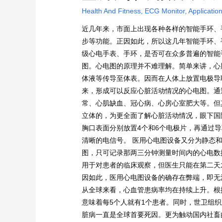
Health And Fitness
,
ECG Monitor
,
Applicatio
近几年来，市面上出现各种各样的智能手环、
步等功能。正因如此，所以这几年智能手环、
级心电手表、手环，是否可在众多普遍的智能
图。心电图的原理并不难理解。简单来讲，心
体液等传导至体表。因而在人体上放置电极导
来，形成可以反应心脏活动情况的心电图。通
常、心肌缺血、冠心病、心房心室肥大等。但
立体的，为更全面了解心脏活动情况，眼下国
胸口表面分别放置4个和6个电极片，再通过
清晰的电信号。 医用心电图设备又分为静态
图，只可记录那两三分钟测量时间内的心电数
用于对患者的临床观察，但医生只能在第二天
因如此，医用心电图设备的确存在弊端，即无
从全球来看，心血管患病率均在持续上升。根
意味着每5个人就有1个患者。同时，世卫组织
脏病一直是全球首要死因。更为触动国内社畜