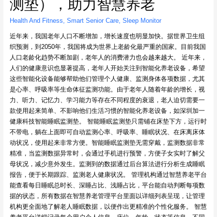
测垫），助力智慧养老
Health And Fitness
,
Smart Senior Care
,
Sleep Monitor
近年来，我国老年人口不断增加，增长速度也明显加快。据世界卫生组
织预测，到2050年，我国将成为世界上老龄化最严重的国家。目前我国
人口老龄化趋势不断加剧，老年人的消费潜力也会越来越大。 近年来，
人们的健康意识也显著提高，老年人开始关注到智能化养老设备，希望
这些智能化设备能够帮助他们管理个人健康、监测身体各项数据，尤其
是心率、呼吸率等生命体征监测功能。由于老年人随着年龄的增长，视
力、听力、记忆力、学习能力等存在不同程度的衰退，老人迫切需要一
款使用起来简单、不影响他们生活习惯的智能化养老设备，如深圳加一
健康科技智能睡眠监测垫。 智能睡眠监测垫只需铺在床垫下方，运行时
不带电，躺在上面即可自动监测心率、呼吸率、睡眠状况、在床离床体
动状况，使用起来非常方便。智能睡眠监测垫无需穿戴，监测数据非常
精准，当监测数据异常时，会通过手机进行预警，方便子女实时了解父
母状况，减少意外发生。监测到的数据通过后台算法进行分析生成睡眠
报告，便于长期跟踪、监测老人健康状况。 管理机构通过智慧养老平台
能查看每日睡眠总时长、深睡占比、浅睡占比，平台能自动判断每项数
据的状态，所有数据在智慧养老管理平台里面以详细列表呈现，让管理
机构更全面地了解老人睡眠数据，以便作出更精准的个性化服务。 智慧