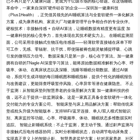
已不再只是个人健康问题，更成为千亿级市场的核心命题。在这场睡眠
革命中，一家来自深圳”硬件硅谷”的企业——深圳加一健康科技
（Plus1Health），正凭借其领先的AI睡眠算法与全套软硬件一体化解决
方案，成为康养机构、家居大厂与健康管理平台争相合作的专业伙伴。
硬核技术：非接触传感 + 自研AI算法，让睡眠数据有精度更有温度 加
一健康科技的核心竞争力，首先体现在其技术硬实力上。 在睡眠监测层
面，公司采用非接触式生物压电传感器——轻薄软带直接铺在床单下即
可工作，无感、零辐射、抗干扰，即使隔被褥也能灵敏捕捉呼吸、心跳
引发的微弱压力信号。 数据采集只是第一步，核心在于算法。加一健康
拥有自研的TNagle AI深度学习算法，能将原始数据精准解析为心率、呼
吸率、体动、在离床状态以及深睡、浅睡等睡眠分期数据。通过AI驱
动，系统可生成详细的每日睡眠图和睡眠指标，提供个性化的睡眠报告
与改善建议，更能筛查呼吸暂停风险、心率异常等潜在健康隐患。 不止
于监测：从智能床垫到智慧养老的全场景解决方案 加一健康科技的价
值，远不止于提供一款监测设备。这是一家真正具备全套软硬件一体化
交付能力的专业方案公司。 智能床垫与床上用品解决方案：帮助传统床
垫或枕头升级为智能版本，支持WiFi/蓝牙连接、单人/双人模式智能识
别、离床监控等功能。心率、呼吸频率、体动、睡眠状态多维数据实时
追踪。 智能止鼾睡眠系统：不止于监测，更主动干预。通过鼾声监测与
非接触式压电传感器协同，实时分析睡眠状态，自动调节电动床角度，
实现真正意义上的智能止鼾。 智慧养老监护方案：针对居家养老、社区