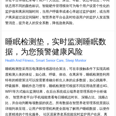
养老平台详细记录每个用户个人信息、床位、年龄、状态等信息，不同
状态用不同的颜色标识。智能硬件管理模块可为每个用户设置个性化的
监护值和离床间隔时间，当用户呼吸率或者心率超过监护值时，或当用
户离床超过设定间隔时，智慧养老平台会及时给该用户的监护人发送预
警消息，提升老人的安全系数，降低急救风险。
睡眠检测垫，实时监测睡眠数
据，为您预警健康风险
Health And Fitness
,
Smart Senior Care
,
Sleep Monitor
睡眠检测垫采用压电薄膜传感器结合算法，可在非接触条件下实现高精
度检测人体的体征，如心跳、呼吸、体动、在离床等，睡眠检测垫利用
特有的精密算法可以按需要准确分析出人体的众多数据，如心跳频率、
呼吸频率、睡眠作息习惯等，睡眠检测垫可根据不同应用场景通过4G、
WIFI等方式输出监测结果，在后台系统或云端养老管理系统中分析储
存。 智慧养老平台/手机端能查看每日睡眠总时长、深睡占比、浅睡占
比，并自动判断每项数据的状态。所有数据在智慧养老管理系统里面以
详细列表呈现，让用户和管理机构更全面地了解用户睡眠数据，以便作
出更精准的个性化服务。 社区居家养老系统能实时监护用户在床、离