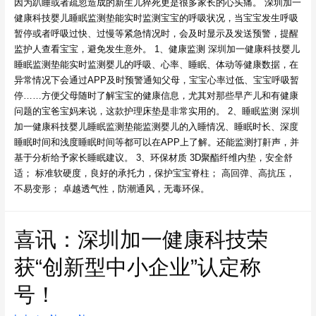
因为趴睡或者疏忽造成的新生儿猝死更是很多家长的心头痛。 深圳加一
健康科技婴儿睡眠监测垫能实时监测宝宝的呼吸状况，当宝宝发生呼吸
暂停或者呼吸过快、过慢等紧急情况时，会及时显示及发送预警，提醒
监护人查看宝宝，避免发生意外。 1、健康监测 深圳加一健康科技婴儿
睡眠监测垫能实时监测婴儿的呼吸、心率、睡眠、体动等健康数据，在
异常情况下会通过APP及时预警通知父母，宝宝心率过低、宝宝呼吸暂
停……方便父母随时了解宝宝的健康信息，尤其对那些早产儿和有健康
问题的宝爸宝妈来说，这款护理床垫是非常实用的。 2、睡眠监测 深圳
加一健康科技婴儿睡眠监测垫能监测婴儿的入睡情况、睡眠时长、深度
睡眠时间和浅度睡眠时间等都可以在APP上了解。还能监测打鼾声，并
基于分析给予家长睡眠建议。 3、环保材质​ 3D聚酯纤维内垫，安全舒
适； 标准软硬度，良好的承托力，保护宝宝脊柱； 高回弹、高抗压，
不易变形； 卓越透气性，防潮通风，无毒环保。
喜讯：深圳加一健康科技荣
获“创新型中小企业”认定称
号！