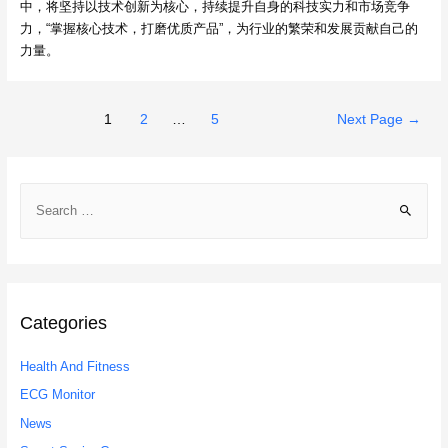
中，将坚持以技术创新为核心，持续提升自身的科技实力和市场竞争
力，“掌握核心技术，打磨优质产品”，为行业的繁荣和发展贡献自己的
力量。
Posts
1
2
…
5
Next Page
→
navigation
S
e
a
r
c
h
Categories
f
Health And Fitness
o
r
ECG Monitor
:
News