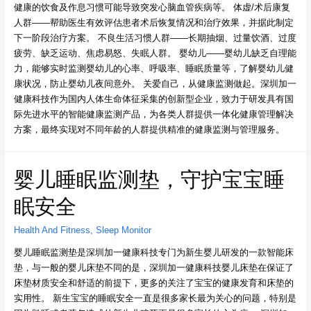
健康的饮食及作息习惯可能导致突发心脑血管疾病等。 体虚/术后康复
人群——帮助医生有效评估患者术后恢复情况和治疗效果，并据此制定
下一阶段治疗方案。 不良生活习惯人群——长期抽烟、过量饮酒、过度
疲劳、缺乏运动、焦虑易怒、失眠人群。 婴幼儿——婴幼儿缺乏自理能
力，能够实时监测婴幼儿的心率、呼吸率、睡眠质量等，了解婴幼儿健
康状况，防止婴幼儿夜间意外。 关爱自己，从健康监测做起。深圳加一
健康科技作为国内人体生命体征采集的创新型企业，致力于研发具有国
际先进水平的智能健康监测产品，为各类人群提供一体化健康管理解决
方案，最终实现对不同年龄的人群提供精准的健康监测与管理服务。
婴儿睡眠监测垫，守护宝宝睡
眠安全
Health And Fitness
,
Sleep Monitor
婴儿睡眠监测垫是深圳加一健康科技专门为新生婴儿研发的一款智能床
垫，与一般的婴儿床垫不同的是，深圳加一健康科技婴儿床垫在保证了
床垫材质安全和舒适的前提下，更多的关注了宝宝的健康发育和床垫的
实用性。 新生宝宝的睡眠安全一直是很多家长最为关心的问题，特别是