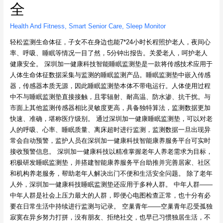
全
Health And Fitness
,
Smart Senior Care
,
Sleep Monitor
轻松监测生命体征，子女不在身边也能7*24小时长程照护老人，夜间心
率、呼吸、睡眠等情况一目了然，5分钟出报告。关爱老人，呵护老人
健康安全。 深圳加一健康科技智能睡眠监测垫是一款将传感技术应用于
人体生命体征数据采集与监测的睡眠监测产品。睡眠监测垫中嵌入传感
器，传感器本质无源，因此睡眠监测垫本体不带电运行。人体使用过程
中不与睡眠监测垫直接接触，且零辐射、耐高温、防水渗、抗干扰。与
市面上其他监测传感器相比灵敏度更高，具备独特算法，监测数据更加
快速、准确，堪称医疗级别。 通过深圳加一健康睡眠监测垫，可以对老
人的呼吸、心率、睡眠质量、离床超时进行监测，监测数据一旦出现异
常会自动预警，监护人员在深圳加一健康科技智能康养服务平台可实时
接收预警信息。 深圳加一健康科技以精准掌握老年人养老需求为目标，
积极研发睡眠监测垫，并搭建智能康养服务平台助推并完善居家、社区
和机构养老服务，帮助老年人解决出门不便和生活安全问题。 除了老年
人外，深圳加一健康科技睡眠监测垫还应用于多种人群。 中年人群——
中年人群是社会上压力最大的人群，即便心电图检查正常，也十分有必
要在日常生活中持续进行监测与记录。 空巢青年——空巢青年忍受孤独
寂寞在异乡努力打拼，没有朋友、拒绝社交，也早已习惯独居生活，不