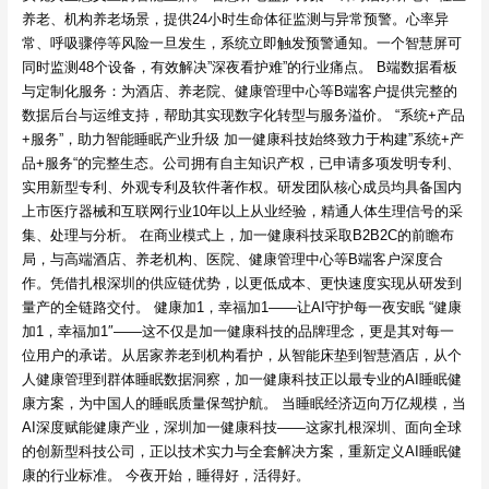
养老、机构养老场景，提供24小时生命体征监测与异常预警。心率异
常、呼吸骤停等风险一旦发生，系统立即触发预警通知。一个智慧屏可
同时监测48个设备，有效解决”深夜看护难”的行业痛点。 B端数据看板
与定制化服务：为酒店、养老院、健康管理中心等B端客户提供完整的
数据后台与运维支持，帮助其实现数字化转型与服务溢价。 “系统+产品
+服务”，助力智能睡眠产业升级 加一健康科技始终致力于构建”系统+产
品+服务“的完整生态。公司拥有自主知识产权，已申请多项发明专利、
实用新型专利、外观专利及软件著作权。研发团队核心成员均具备国内
上市医疗器械和互联网行业10年以上从业经验，精通人体生理信号的采
集、处理与分析。 在商业模式上，加一健康科技采取B2B2C的前瞻布
局，与高端酒店、养老机构、医院、健康管理中心等B端客户深度合
作。凭借扎根深圳的供应链优势，以更低成本、更快速度实现从研发到
量产的全链路交付。 健康加1，幸福加1——让AI守护每一夜安眠 “健康
加1，幸福加1″——这不仅是加一健康科技的品牌理念，更是其对每一
位用户的承诺。从居家养老到机构看护，从智能床垫到智慧酒店，从个
人健康管理到群体睡眠数据洞察，加一健康科技正以最专业的AI睡眠健
康方案，为中国人的睡眠质量保驾护航。 当睡眠经济迈向万亿规模，当
AI深度赋能健康产业，深圳加一健康科技——这家扎根深圳、面向全球
的创新型科技公司，正以技术实力与全套解决方案，重新定义AI睡眠健
康的行业标准。 今夜开始，睡得好，活得好。