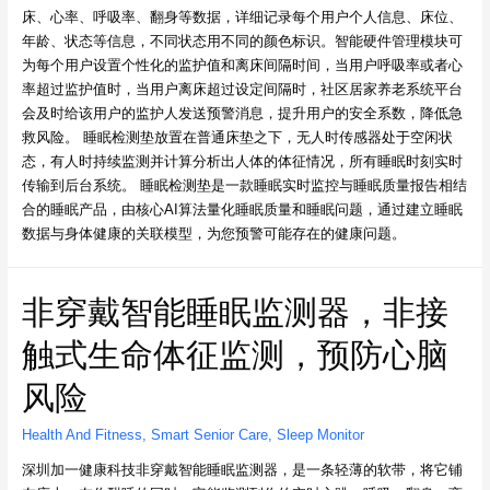
床、心率、呼吸率、翻身等数据，详细记录每个用户个人信息、床位、
年龄、状态等信息，不同状态用不同的颜色标识。智能硬件管理模块可
为每个用户设置个性化的监护值和离床间隔时间，当用户呼吸率或者心
率超过监护值时，当用户离床超过设定间隔时，社区居家养老系统平台
会及时给该用户的监护人发送预警消息，提升用户的安全系数，降低急
救风险。 睡眠检测垫放置在普通床垫之下，无人时传感器处于空闲状
态，有人时持续监测并计算分析出人体的体征情况，所有睡眠时刻实时
传输到后台系统。 睡眠检测垫是一款睡眠实时监控与睡眠质量报告相结
合的睡眠产品，由核心AI算法量化睡眠质量和睡眠问题，通过建立睡眠
数据与身体健康的关联模型，为您预警可能存在的健康问题。
非穿戴智能睡眠监测器，非接
触式生命体征监测，预防心脑
风险
Health And Fitness
,
Smart Senior Care
,
Sleep Monitor
深圳加一健康科技非穿戴智能睡眠监测器，是一条轻薄的软带，将它铺