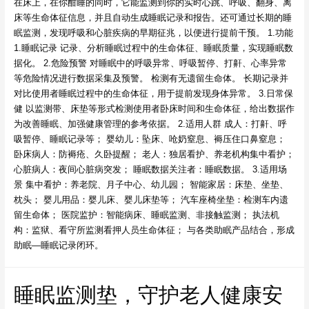
在床上，在你酣睡的同时，它能监测到你的实时心跳、呼吸、翻身、离
床等生命体征信息，并且自动生成睡眠记录和报告。还可通过长期的睡
眠监测，发现呼吸和心脏疾病的早期征兆，以便进行提前干预。 1.功能
1.睡眠记录 记录、分析睡眠过程中的生命体征、睡眠质量，实现睡眠数
据化。 2.危险预警 对睡眠中的呼吸异常、呼吸暂停、打鼾、心率异常
等危险情况进行数据采集及预警。 检测有无遗留生命体。 长期记录并
对比使用者睡眠过程中的生命体征，用于提前发现身体异常。 3.日常保
健 以监测带、床垫等形式检测使用者卧床时间和生命体征，给出数据作
为改善睡眠、加强健康管理的参考依据。 2.适用人群 成人：打鼾、呼
吸暂停、睡眠记录等； 婴幼儿：坠床、呛奶窒息、褥压住口鼻窒息；
卧床病人：防褥疮、久卧提醒； 老人：独居看护、养老机构集中看护；
心脏病人：夜间心脏病突发； 睡眠数据关注者：睡眠数据。 3.适用场
景 集中看护：养老院、月子中心、幼儿园； 智能家居：床垫、坐垫、
枕头； 婴儿用品：婴儿床、婴儿床垫等； 汽车座椅坐垫：检测车内遗
留生命体； 医院监护：智能病床、睡眠监测、非接触监测； 执法机
构：监狱、看守所监测看押人员生命体征； 与各类助眠产品结合，形成
助眠—睡眠记录闭环。
睡眠监测垫，守护老人健康安