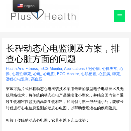
English
Main
Menu
长程动态心电监测及方案，排
查心脏方面的问题
Health And Fitness
,
ECG Monitor
,
Applications
/
冠心病
,
心律失常
,
心
悸
,
心源性猝死
,
心电
,
心电图
,
ECG Monitor
,
心肌梗塞
,
心脏病
,
猝死
,
远程心电监测
,
高血压
穿戴可贴片式长程动态心电图该技术采用最新的微型电子电路技术及无
线网络技术，将传统的动态心电产品微缩化小型化，并结合国内首个通
过生物相容性监测的高新生物材料，如同创可贴一般舒适小巧，能够长
时程进行心电信息监测的动态心电图，以帮助发现潜在的疾病隐患。
相较于传统的动态心电图，它具有以下几点优势：