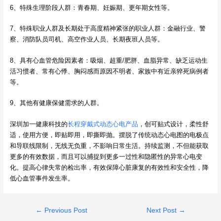
6、特殊生理阶段人群：青春期、妊娠期、更年期女性等。
7、特殊职业人群及长期处于高度精神紧张的职业人群：金融行业、警
察、消防队员司机、高空作业人员、长期夜班人员等。
8、具有心血管危险因素者：吸烟、超重/肥胖、血脂异常、缺乏运动生
活习惯者、常有心悸、胸闷感而原因不明者、家族中有近亲猝死病例者
等。
9、其他有健康保健需求的人群。
深圳加一健康科技的
长程穿戴式动态心电产品
，创可贴式设计，柔性舒
适，使用方便，即贴即用，即撕即抛。摆脱了传统动态心电图的电极点
和导联线限制，无线无负重，不影响日常生活。持续监测，不但能获取
更多的有效数据，而且可以捕捉到更多一过性和隐匿性的异常心电变
化。提高心律失常的检出率，有效保障心脏康复的有效性和安全性，降
低心血管事件发生率。
Post
←
Previous Post
Next Post
→