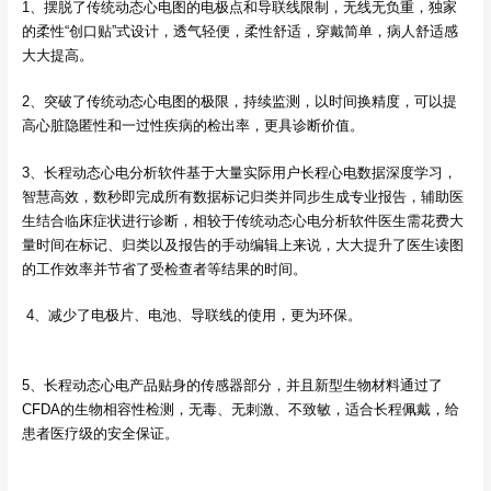
1、摆脱了传统动态心电图的电极点和导联线限制，无线无负重，独家
的柔性“创口贴”式设计，透气轻便，柔性舒适，穿戴简单，病人舒适感
大大提高。
2、突破了传统动态心电图的极限，持续监测，以时间换精度，可以提
高心脏隐匿性和一过性疾病的检出率，更具诊断价值。
3、长程动态心电分析软件基于大量实际用户长程心电数据深度学习，
智慧高效，数秒即完成所有数据标记归类并同步生成专业报告，辅助医
生结合临床症状进行诊断，相较于传统动态心电分析软件医生需花费大
量时间在标记、归类以及报告的手动编辑上来说，大大提升了医生读图
的工作效率并节省了受检查者等结果的时间。
4、减少了电极片、电池、导联线的使用，更为环保。
5、长程动态心电产品贴身的传感器部分，并且新型生物材料通过了
CFDA的生物相容性检测，无毒、无刺激、不致敏，适合长程佩戴，给
患者医疗级的安全保证。