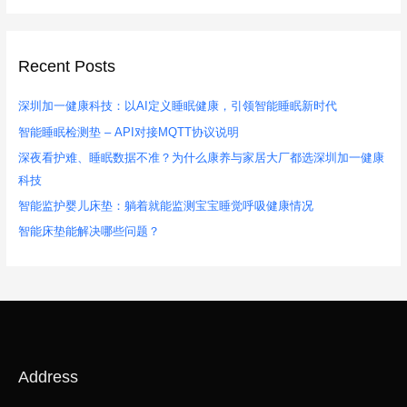
Recent Posts
深圳加一健康科技：以AI定义睡眠健康，引领智能睡眠新时代
智能睡眠检测垫 – API对接MQTT协议说明
深夜看护难、睡眠数据不准？为什么康养与家居大厂都选深圳加一健康
科技
智能监护婴儿床垫：躺着就能监测宝宝睡觉呼吸健康情况
智能床垫能解决哪些问题？
Address