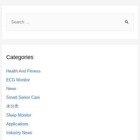
navigation
S
e
a
r
c
h
Categories
f
Health And Fitness
o
r
ECG Monitor
:
News
Smart Senior Care
未分类
Sleep Monitor
Applications
Industry News