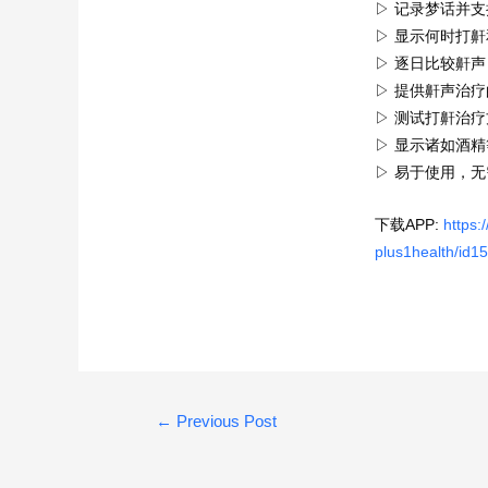
▷ 记录梦话并
▷ 显示何时打
▷ 逐日比较鼾声
▷ 提供鼾声治
▷ 测试打鼾治
▷ 显示诸如酒
▷ 易于使用，
下载APP:
https:
plus1health/id
Post
←
Previous Post
navigation