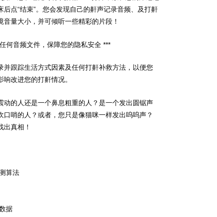
床后点“结束”。您会发现自己的鼾声记录音频、及打鼾
境音量大小，并可倾听一些精彩的片段！
传任何音频文件，保障您的隐私安全 ***
录并跟踪生活方式因素及任何打鼾补救方法，以便您
影响改进您的打鼾情况。
震动的人还是一个鼻息粗重的人？是一个发出圆锯声
吹口哨的人？或者，您只是像猫咪一样发出呜呜声？
找出真相！
检测算法
数据