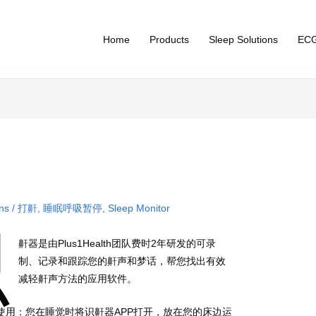
Home
Products
Sleep Solutions
ECG
ons
/
打鼾
,
睡眠呼吸暂停
,
Sleep Monitor
识
鼾器是由Plus1Health团队费时2年研发的可录
制、记录和跟踪您的鼾声和梦话，帮您找出有效
减轻鼾声方法的应用软件。
使用：您在睡觉时将识鼾器APP打开，放在您的床边运