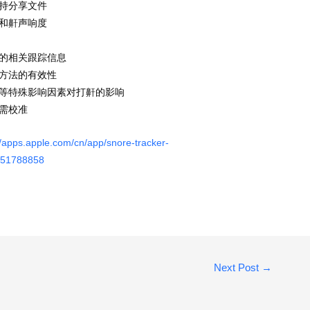
支持分享文件
鼾和鼾声响度
疗的相关跟踪信息
疗方法的有效性
精等特殊影响因素对打鼾的影响
无需校准
//apps.apple.com/cn/app/snore-tracker-
1551788858
Next Post
→