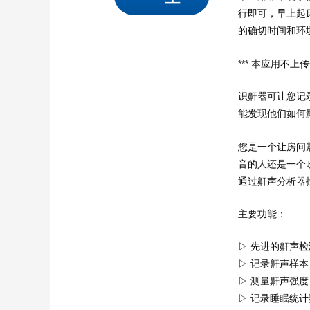
行即可，早上起
的确切时间和环
*** 本应用不上
识鼾器可让您记
能发现他们如何
您是一个让房间
音的人还是一个
通过鼾声分析器
主要功能：
▷ 先进的鼾声
▷ 记录鼾声样本
▷ 测量鼾声强度
▷ 记录睡眠统计