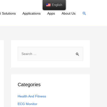
English
Search
 Solutions
Applications
Apps
About Us
S
e
a
r
c
h
Categories
f
Health And Fitness
o
r
ECG Monitor