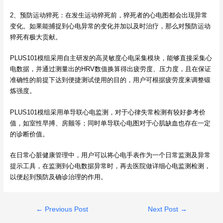
2、预防运动猝死：在发生运动猝死前，猝死者的心电图都会出现异常
变化。如果能捕捉到心电异常的变化并加以及时治疗，那么对预防运动
猝死有极大贡献。
PLUS101模组采用自主研发的高灵敏度心电采集模块，能够直接采集心
电数据，并通过测量出的HRV数值换算得出疲劳度、压力度，且在保证
准确性的前提下达到便捷测试使用的目的，用户可根据疲劳度来调整锻
炼强度。
PLUS101模组采用单导联心电监测，对于心律失常检测有较好参考价
值，如室性早搏、房颤等；同时单导联心电图对于心肌缺血也存在一定
的诊断价值。
在日常心脏健康管理中，用户可以将心电手表作为一个日常监测及异常
提示工具，在监测到心电数据异常时，再去医院做详细心电监测检测，
以便起到预防及确诊治理的作用。
Post
←
Previous Post
Next Post
→