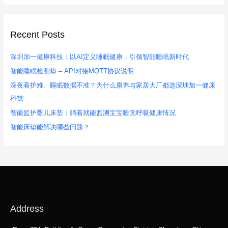
Recent Posts
深圳加一健康科技：以AI定义睡眠健康，引领智能睡眠新时代
智能睡眠检测垫 – API对接MQTT协议说明
深夜看护难、睡眠数据不准？为什么康养与家居大厂都选深圳加一健康
科技
智能监护婴儿床垫：躺着就能监测宝宝睡觉呼吸健康情况
智能床垫能解决哪些问题？
Address