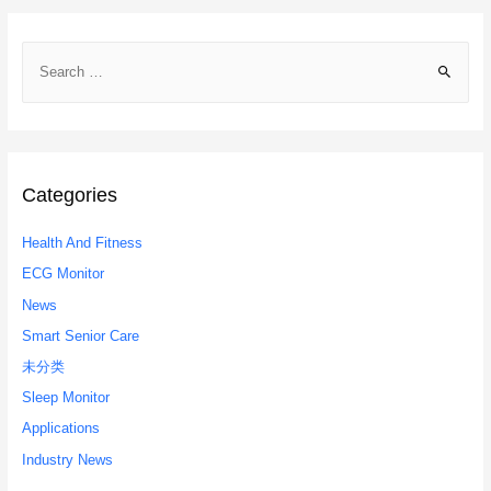
navigation
S
e
a
r
c
h
Categories
f
Health And Fitness
o
r
ECG Monitor
:
News
Smart Senior Care
未分类
Sleep Monitor
Applications
Industry News