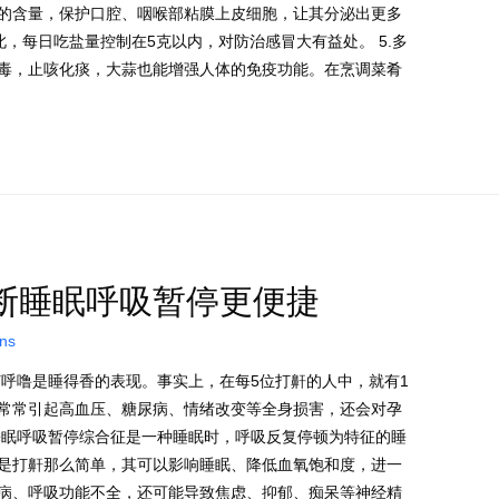
的含量，保护口腔、咽喉部粘膜上皮细胞，让其分泌出更多
，每日吃盐量控制在5克以内，对防治感冒大有益处。 5.多
毒，止咳化痰，大蒜也能增强人体的免疫功能。在烹调菜肴
断睡眠呼吸暂停更便捷
ons
打呼噜是睡得香的表现。事实上，在每5位打鼾的人中，就有1
常常引起高血压、糖尿病、情绪改变等全身损害，还会对孕
睡眠呼吸暂停综合征是一种睡眠时，呼吸反复停顿为特征的睡
是打鼾那么简单，其可以影响睡眠、降低血氧饱和度，进一
病、呼吸功能不全，还可能导致焦虑、抑郁、痴呆等神经精