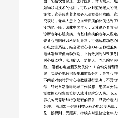
面，包括饮食起居、医疗医护、休闲娱乐、居
如物联网技术的运用，可以及时监测老人的健
施救，这是传统养老服务无法媲美的功能。这
究表明，老年人患上心血管疾病的比例达到了
疫功能下降，因此中老年人，尤其是心血管疾
诊断老年心脏疾病。有基础疾病的老年人应定
普通心电图难以检测到异常，可选远程动态心
心电监测系统，结合远程心电+AI+云数据服
电终端预警值自动判别、上传数据到AI云服
时心脏监护，实现病人、监护人、养老院的有
险。 远程心电监测系统优势： 1.自动分析
警，实现心电数据采集和前端分析，异常心电数
不间断对实时异常心电数据进行监测，不受地域
储：终端自动循环记录工作状态、患者重要信息
测数据及报告给监护人或其他绑定人员。 5.
养机构无需增加特别配套的设备，只要给老人
处理。 深圳加一健康科技远程心电监测系统
见，摸得到，无距离。持续实时监控让老年人