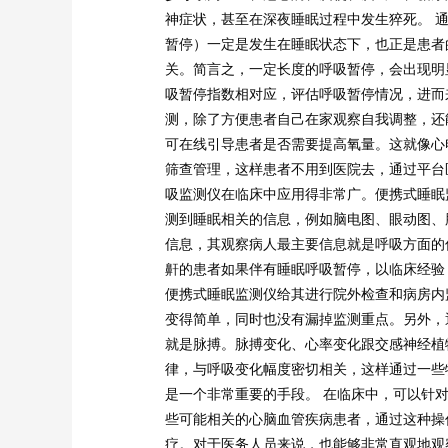
神症状，甚至在深夜睡眠过程中发生猝死。 
暂停）一定是发生在睡眠状态下，也正是患者
关。简言之，一定长度的呼吸暂停，会出现明
吸暂停指数相对应，评估呼吸暂停情况，进而
测，除了方便患者自己在家观察自我调整，还
可在线引导患者是否需要提高氧量。这就像心电
筛查管理，这样患者不用到医院去，通过平台
吸监测仪在临床中应用得非常广。便携式睡眠
测到睡眠相关的信息，例如脑电图、眼动图、
信息，其观察病人最主要信息就是呼吸方面的
鼾的患者如果伴有睡眠呼吸暂停，以临床经验
便携式睡眠监测仪给其进行院外检查和病房内
变得简单，同时也没有漏掉监测重点。另外，
就是脉搏。脉搏变化、心率变化跟交感神经植
律，与呼吸变化幅度密切相关，这样通过一些
是一个非常重要的手段。 在临床中，可以针
些可能相关的心脑血管疾病患者，通过这种操
疗。对于医务人员来说，也能够非常直观地观