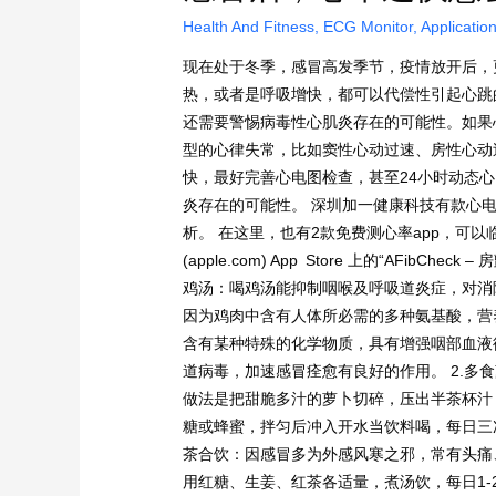
Health And Fitness
,
ECG Monitor
,
Applicatio
现在处于冬季，感冒高发季节，疫情放开后，
热，或者是呼吸增快，都可以代偿性引起心跳
还需要警惕病毒性心肌炎存在的可能性。如果
型的心律失常，比如窦性心动过速、房性心动
快，最好完善心电图检查，甚至24小时动态
炎存在的可能性。 深圳加一健康科技有款心
析。 在这里，也有2款免费测心率app，可以临时用来测
(apple.com) App Store 上的“AFibChe
鸡汤：喝鸡汤能抑制咽喉及呼吸道炎症，对消
因为鸡肉中含有人体所必需的多种氨基酸，营
含有某种特殊的化学物质，具有增强咽部血液
道病毒，加速感冒痊愈有良好的作用。 2.多
做法是把甜脆多汁的萝卜切碎，压出半茶杯汁
糖或蜂蜜，拌匀后冲入开水当饮料喝，每日三次
茶合饮：因感冒多为外感风寒之邪，常有头痛
用红糖、生姜、红茶各适量，煮汤饮，每日1-