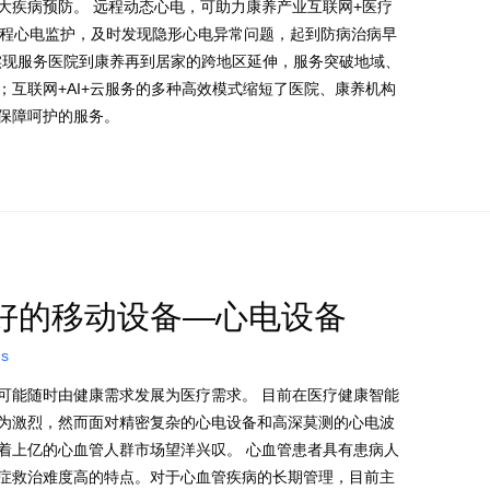
大疾病预防。 远程动态心电，可助力康养产业互联网+医疗
远程心电监护，及时发现隐形心电异常问题，起到防病治病早
实现服务医院到康养再到居家的跨地区延伸，服务突破地域、
互联网+AI+云服务的多种高效模式缩短了医院、康养机构
保障呵护的服务。
好的移动设备—心电设备
ns
可能随时由健康需求发展为医疗需求。 目前在医疗健康智能
为激烈，然而面对精密复杂的心电设备和高深莫测的心电波
着上亿的心血管人群市场望洋兴叹。 心血管患者具有患病人
症救治难度高的特点。对于心血管疾病的长期管理，目前主