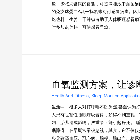
盐：少吃点含钠的食盐，可提高唾液中溶菌酶
的免疫球蛋白A及干扰素来对付感冒病毒。因此
吃佐料：生姜、干辣椒有助于人体驱逐感冒病
时多加点佐料，可使感冒早愈。
血氧监测方案，让诊
Health And Fitness
,
Sleep Monitor
,
Applicati
生活中，很多人对打呼噜不以为然,甚至认为
人患有阻塞性睡眠呼吸暂停，如得不到重视，
妇、胎儿造成影响，严重者可能引起猝死。 
眠障碍，在早期常常被忽视，其实，它不仅仅
步导致高血压、冠心病、脑梗、脑出血、糖尿