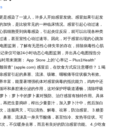
ns
更是感染了一波人，许多人开始感冒发烧。感冒如果引起发
的加快，是比较常见的一种临床情况。感冒引起心动过速，
心肌细胞受到病毒感染，引起炎症反应，就可以出现各种类
过速，甚至室性心动过速等。因此，对于感冒出现的心跳加
心电图监测，了解有无恶性心律失常的存在，排除病毒性心肌
电记录仪可做24小时动态心电图监测，并出具心电图报告分
测： App Store 上的“心率记 – Plus1Health”
ck – 房颤筛查” (apple.com) 感冒后，在饮食方式应注意哪些？ 1.喝
除感冒引起的鼻塞、流涕、咳嗽、咽喉痛等症状极为有效。
养丰富，能显著增强机体对感冒病毒的抵抗能力，鸡肉中还
循环和鼻腔液分泌的作用，这对保护呼吸道通畅，清除呼吸
食萝卜：萝卜中的萝卜素对预防、治疗感冒有独特作用。具体
，再把生姜捣碎，榨出少量姜汁，加入萝卜汁中，然后加白
，连服两天，可以清热、解毒、祛寒，防治感冒。 3.糖姜
、鼻塞、流涕及一身关节酸痛，甚至怕冷、发热等症状。可
2次，不仅暖身去寒，而且有良好的防治感冒功能。 4.少吃食