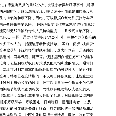
通过临床监测数据的曲线分析，发现患者异常呼吸事件（呼吸
的睡眠时间。继续观察发现，呼吸暂停和血氧饱和度高度相
显的血氧饱和度下降，因此，可以根据血氧饱和度指数与呼
来评价睡眠中的风险。 睡眠呼吸监测仪在家就能进行血氧监
能同时无线传输给专业人员持续监测，一旦发现血氧下降，
Hoter一样，通过仪器持续记录24小时，并整个纳入疾病的
医务工作人员，就能给患者反馈指导。 当前，便携式睡眠呼
监测仪器与传统的多导睡眠图相比，最大区别在于是否能监
肌电图、口鼻气流、鼾声等。便携监测仪器监测不到的睡眠
信息，包括胸腹呼吸的形式以及血氧饱和度的情况。通常打
，基本可以判定阻塞性睡眠呼吸暂停的可能性大，通过使用
监测，特别是在疫情期间，不仅可以降低风险，让检查过程
通过对血氧饱和度的监测，还可以测量到一个很重要的信息
物神经功能状态密切相关，而植物神经功能状态变化的规
特殊算法，就能估算出病人呼吸的信息，对睡眠呼吸监测也
对睡眠呼吸障碍、呼吸困难、日间嗜睡、慢阻肺患者，以及一
作便利的可穿戴设备进行筛查，指导临床进一步的诊断和治
察到监测数据，让医生及时掌握患者情况。因此，这种可穿