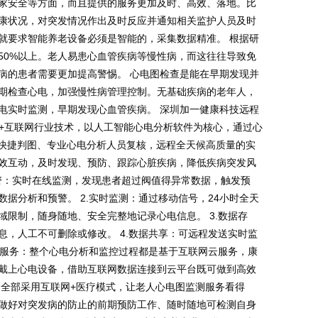
家安全等方面，而且提供的服务更加及时、高效、落地。比
康状况，对突发情况作出及时反应并通知相关监护人员及时
就要求智能养老设备必须是智能的，采集数据精准。 根据研
50%以上。老人易患心血管疾病等慢性病，而这往往导致免
病的患者需要更加提高警惕。 心电图检查是能在早期发现并
期检查心电，加强慢性病管理控制。无基础疾病的老年人，
电实时监测，早期发现心血管疾病。 深圳加一健康科技远程
务+互联网行业技术，以人工智能心电分析软件为核心，通过心
务快捷判图、专业心电分析人员复核，远程全天候高质量的实
效互动，及时发现、预防、跟踪心脏疾病，降低疾病突发风
预警：实时在线监测，发现患者超过阀值得异常数据，触发预
据分析和预警。 2.实时监测：通过移动信号，24小时全天
限制，随身随地、安全完整地记录心电信息。 3.数据存
，人工不可删除或修改。 4.数据共享：可远程发送实时监
云服务：整个心电分析和监控过程都是基于互联网云服务，康
戴上心电设备，借助互联网数据连接到云平台既可做到高效
，全部采用互联网+医疗模式，让老人心电图监测服务看得
做好对突发病的防止的前期预防工作、随时随地可检测自身