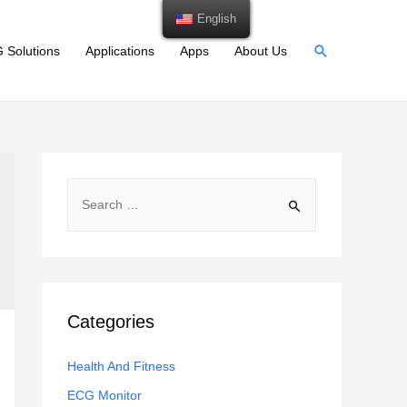
English
Search
 Solutions
Applications
Apps
About Us
S
e
a
r
c
h
Categories
f
Health And Fitness
o
r
ECG Monitor