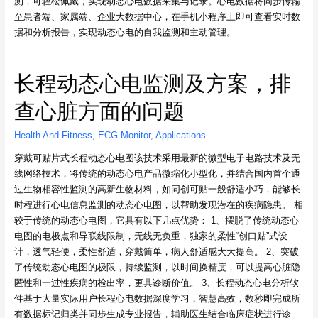
测，可轻松佩戴，实现动态心电数据采集与记录。心电数据将同步传输
至患者端、家属端、企业大数据中心，在手机小程序上即可查看实时数
据和分析报告，实现动态心电的自我监测和主动管理。
长程动态心电监测及方案，排
查心脏方面的问题
Health And Fitness
,
ECG Monitor
,
Applications
穿戴可贴片式长程动态心电图该技术采用最新的微型电子电路技术及无
线网络技术，将传统的动态心电产品微缩化小型化，并结合国内首个通
过生物相容性监测的高新生物材料，如同创可贴一般舒适小巧，能够长
时程进行心电信息监测的动态心电图，以帮助发现潜在的疾病隐患。 相
较于传统的动态心电图，它具有以下几点优势： 1、摆脱了传统动态心
电图的电极点和导联线限制，无线无负重，独家的柔性“创口贴”式设
计，透气轻便，柔性舒适，穿戴简单，病人舒适感大大提高。 2、突破
了传统动态心电图的极限，持续监测，以时间换精度，可以提高心脏隐
匿性和一过性疾病的检出率，更具诊断价值。 3、长程动态心电分析软
件基于大量实际用户长程心电数据深度学习，智慧高效，数秒即完成所
有数据标记归类并同步生成专业报告，辅助医生结合临床症状进行诊