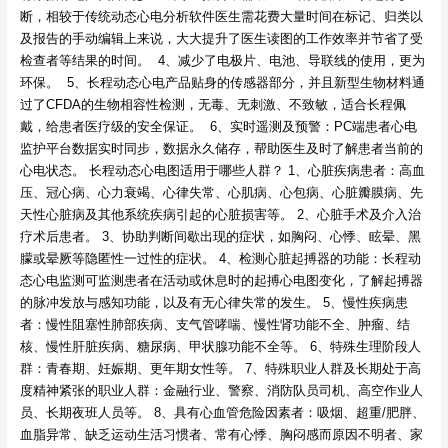
断，相较于传统动态心电分析软件医生需花费大量时间在标记、归类以
及报告的手动编辑上来说，大大提升了医生读图的工作效率并节省了受
检查者等结果的时间。 4、减少了电极片、电池、导联线的使用，更为
环保。 5、长程动态心电产品贴身的传感器部分，并且新型生物材料通
过了CFDA的生物相容性检测，无毒、无刺激、不致敏，适合长程佩
戴，给患者医疗级的安全保证。 6、实时遥测及预警：PC端患者心电
监护平台数据实时同步，数据永久储存，帮助医生及时了解患者当前的
心电状态。 长程动态心电图适用于哪些人群？ 1、心脏疾病患者：高血
压、冠心病、心力衰竭、心律失常、心肌病、心包病、心脏瓣膜病、先
天性心脏病及其他系统疾病引起的心脏损害等。 2、心脏手术及介入治
疗术后患者。 3、协助判断间歇出现的症状，如胸闷、心悸、眩晕、黑
朦或晕厥等隐匿性一过性的症状。 4、检测心脏起搏器的功能：长程动
态心电监测可监测患者在活动或休息时的起搏心电图变化，了解起搏器
的脉冲发放与感知功能，以及有无心律失常的发生。 5、慢性疾病患
者：慢性阻塞性肺部疾病、支气管哮喘、慢性肾功能不全、肿瘤、结
核、慢性肝脏疾病、糖尿病、甲状腺功能不全等。 6、特殊生理阶段人
群：青春期、妊娠期、更年期女性等。 7、特殊职业人群及长期处于高
度精神紧张的职业人群：金融行业、警察、消防队员司机、高空作业人
员、长期夜班人员等。 8、具有心血管危险因素者：吸烟、超重/肥胖、
血脂异常、缺乏运动生活习惯者、常有心悸、胸闷感而原因不明者、家