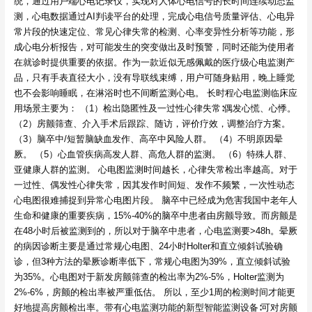
统，通过用户端心电记录仪，实现对人体心电信号的长时间连续动态监
测，心电数据通过AI判读平台的处理，完成心电信号质量评估、心电异
常片段的快速定位、常见心律失常的检测、心率变异性分析等功能，形
成心电分析报告，对可能发生的突变做出及时预警，同时还能为使用者
在就诊时提供重要的依据。作为一款近似无感佩戴的医疗级心电监测产
品，只有手表直径大小，没有导联线束缚，用户可随身贴用，晚上睡觉
也不会影响睡眠，在淋浴时也不间断监测心电。 长时程心电监测临床应
用场景主要为： （1）检出隐匿性及一过性心律失常∶偶发心慌、心悸。
（2）房颤筛查、介入手术后跟踪、随访，评价疗效，调整治疗方案。
（3）脑卒中/短暂脑缺血发作、高卒中风险人群。 （4）不明原因晕
厥。 （5）心血管疾病高发人群、高危人群的监测。 （6）特殊人群、
亚健康人群的监测。 心电图监测时间越长，心律失常检出率越高。对于
一过性、偶发性心律失常，因其发作时间短、发作不频繁，一次性动态
心电图很难捕捉到异常心电图片段。 脑卒中已经成为危害我国中老年人
生命和健康的重要疾病，15%-40%的脑卒中患者由房颤导致。而房颤是
在48小时后被监测到的，所以对于脑卒中患者，心电监测要>48h。晕厥
的病因诊断主要是通过常规心电图、24小时Holter和直立倾斜试验确
诊，但3种方法的晕厥诊断率低下，常规心电图为39%，直立倾斜试验
为35%。心电图对于新发房颤筛查的检出率为2%-5%，Holter监测为
2%-6%，房颤的检出率被严重低估。 所以，至少1周的检测时间才能更
好地提高房颤检出率。带有心电监测功能的新型智能监测设备∶可对房颤