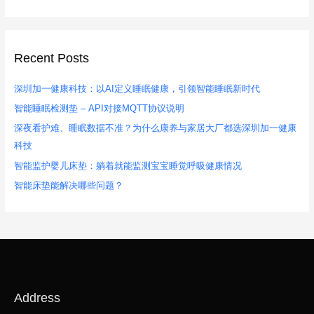
Recent Posts
深圳加一健康科技：以AI定义睡眠健康，引领智能睡眠新时代
智能睡眠检测垫 – API对接MQTT协议说明
深夜看护难、睡眠数据不准？为什么康养与家居大厂都选深圳加一健康
科技
智能监护婴儿床垫：躺着就能监测宝宝睡觉呼吸健康情况
智能床垫能解决哪些问题？
Address