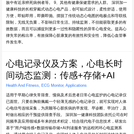
族中有近亲猝死病例者等。 9、其他有健康保健需求的人群。 深圳加一
健康科技的长程穿戴式动态心电产品，创可贴式设计，柔性舒适，使用
方便，即贴即用，即撕即抛。摆脱了传统动态心电图的电极点和导联线
限制，无线无负重，不影响日常生活。持续监测，不但能获取更多的有
效数据，而且可以捕捉到更多一过性和隐匿性的异常心电变化。提高心
律失常的检出率，有效保障心脏康复的有效性和安全性，降低心血管事
件发生率。
心电记录仪及方案，心电长时
间动态监测：传感+存储+AI
Health And Fitness
,
ECG Monitor
,
Applications
适用于早期心律失常筛查、慢病及术后患者日常心电监护的心电记录仪
已面世。只要在胸前佩戴一个轻薄无感的心电记录仪，就可实现对人体
心电信号连续采集，为房颤等心脏疾病的早发现、早诊断、早治疗，及
时做出相应的干预提供筛查手段。 深圳加一健康科技团队依托公司在时
间频率及应用领域多年来的技术积淀，结合现代电子信息技术，研发出
基于“用户端传感+数据传输存储+AI判读服务”的远程闭环心电监测系