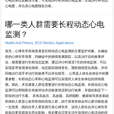
心电记录仪及解决方案，可实现24小时持续心电监测，生成24小时动态
心电图，并出具心电图报告分析。
哪一类人群需要长程动态心电
监测？
Health And Fitness
,
ECG Monitor
,
Applications
首先，心律失常疾病患者是长程动态心电监测的主要监护对象。从确诊
前的心律失常筛查，到确诊中的病情发展跟踪，以及治疗后的效果评
估，都需要进行长程动态监测。通过24小时甚至7天的持续监测，可以
实现及早发现潜在病情，动态跟踪病情变化，预防病情恶化风险，并对
药物治疗或手术治疗的效果予以评估指导。 心率是人体生命体征中的重
要参数，长程动态心率和心电监测可以实现对人体生命体征的持续观
测。因此，术后康复人群也需要进行长程动态心电监测。长程动态心电
监测可以帮助医生有效评估术后恢复情况和治疗效果，并据此制定下一
阶段的治疗方案。 具有高血压、高血脂、高胆固醇、糖尿病等原发基础
疾病的人群是心血管疾病的高危人群，由于原发疾病会对心脏功能造成
一定危害，因此比常人更容易引发心律失常。这些人群在合并心律失常
疾病后更容易发生恶化影响，有必要在日常生活中加强对心电活动的持