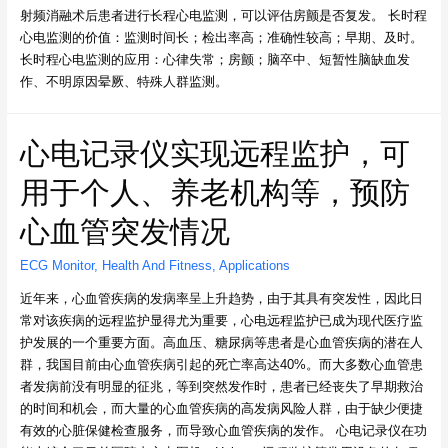
射频消融术后患者进行长程心电监测，可以评估房颤是否复发。 长时程
心电监测的价值：监测时间长；检出率高；准确性较高；早期、及时。
长时程心电监测的应用：心律失常；房颤；脑卒中、短暂性脑缺血发
作、不明原因晕厥、特殊人群监测。
心电记录仪实现远程监护，可
用于个人、养老机构等，预防
心血管突发情况
ECG Monitor
,
Health And Fitness
,
Applications
近年来，心血管疾病的发病率呈上升趋势，由于其具有突发性，因此日
常对该疾病的远程监护显得尤为重要，心电远程监护已成为现代医疗监
护发展的一个重要方面。高血压、糖尿病等患者是心血管疾病的潜在人
群，我国目前由心血管疾病引起的死亡率高达40%。而大多数心血管患
者发病前没有明显的征兆，等到突然发作时，患者已经丧失了早期救治
的时间和机会，而大量的心血管疾病的高发病风险人群，由于缺少便捷
有效的心脏保健检查服务，而导致心血管疾病的发作。 心电记录仪在功