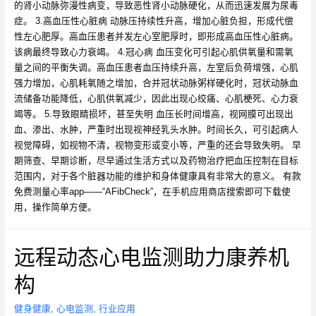
的肾小动脉弥漫性病变，导致恶性肾小动脉硬化，从而迅速发展为尿毒
症。 3.高血压性心脏病 动脉压持续性升高，增加心脏负担，形成代偿
性左心肥厚。高血压患者并发左心室肥厚时，即形成高血压性心脏病。
该病最终导致心力衰竭。 4.冠心病 血压变化可引起心肌供氧量和需氧
量之间的平衡失调。高血压患者血压持续升高，左室后负荷增强，心肌
强力增加，心肌耗氧随之增加，合并冠状动脉粥样硬化时，冠状动脉血
流储备功能降低，心肌供氧减少，因此出现心绞痛、心肌梗死、心力衰
竭等。 5.导致眼睛损坏，甚至失明 血压长时间增高，视网膜可出现出
血、渗出、水肿，严重时出现视神经乳头水肿。时间长久，可引起病人
视觉障碍，如视物不清，视物变形或变小等，严重的还会导致失明。 早
期筛查、早期诊断，尽早通过生活方式以及药物治疗把血压控制在目标
范围内，对于各个脏器功能的维护和身体健康具有非常大的意义。 有款
免费测量心率app——“AFibCheck”，在手机应用商店搜索即可下载使
用，操作简单方便。
远程动态心电监测助力康养机
构
健身健康
,
心电监测
,
行业应用