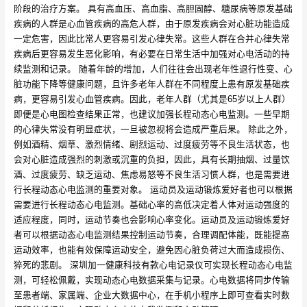
阶段的治疗方案。 具有高血压、高血脂、高胆固醇、糖尿病等原发基础
疾病的人群是心血管疾病的高危人群，由于原发疾病会对心脏功能造成
一定危害，因此比常人更容易引发心律失常。这些人群在合并心律失常
疾病后更容易发生恶化影响，有必要在日常生活中加强对心电活动的持
续监测和记录。 随着年龄的增加，人们往往会出现老年性退行性变、心
脏功能下降等健康问题，且许多老年人群在不同程度上患有原发基础疾
病，更容易引发心血管疾病。因此，老年人群（尤其是65岁以上人群）
即便是心电图检查结果正常，也建议加强长程动态心电监测。一些早期
的心律失常没有明显症状，一旦被忽视将会造成严重后果。 除此之外，
例如酒精、烟草、激烈情绪、剧烈运动、过度疲劳等不良生活状态，也
会对心脏造成强烈的刺激或沉重的负担，因此，具有长期抽烟、过量饮
酒、过度疲劳、缺乏运动、焦虑易怒等不良生活习惯人群，也是需要进
行长程动态心电监测的重要对象。 运动员及运动锻炼爱好者也可以根据
需要进行长程动态心电监测。基础心率的高低决定着人体对运动强度的
适应程度，同时，运动节奏也会影响心率变化。运动员及运动锻炼爱好
者可以根据动态心电监测结果控制运动节奏，合理调配体能，既能提高
运动效率，也能有效保障运动安全，避免因心脏负荷过大而造成损伤、
猝死的悲剧。 深圳加一健康科技有款心电记录仪可实现长程动态心电监
测，可轻松佩戴，实现动态心电数据采集与记录。心电数据将同步传输
至患者端、家属端、企业大数据中心，在手机小程序上即可查看实时数