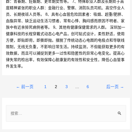
群：青春期、妊娠期、更年期女性等。 7、特殊职业人群及长期处于高
度精神紧张的职业人群：金融行业、警察、消防队员司机、高空作业人
员、长期夜班人员等。 8、具有心血管危险因素者：吸烟、超重/肥胖、
血脂异常、缺乏运动生活习惯者、常有心悸、胸闷感而原因不明者、家
族中有近亲猝死病例者等。 9、其他有健康保健需求的人群。 深圳加一
健康科技的长程穿戴式动态心电产品，创可贴式设计，柔性舒适，使用
方便，即贴即用，即撕即抛。摆脱了传统动态心电图的电极点和导联线
限制，无线无负重，不影响日常生活。持续监测，不但能获取更多的有
效数据，而且可以捕捉到更多一过性和隐匿性的异常心电变化。提高心
律失常的检出率，有效保障心脏康复的有效性和安全性，降低心血管事
件发生率。
文
←
前一页
1
2
3
…
6
后一页
→
章
导
搜
航
索
：