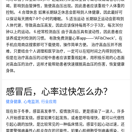
竭，影响到血管弹性，致使高血压出现。因此患者应该重视个人体重的
控制。 4.合理休息 如果长期缺乏休息会影响到人体健康，因此最好可
以保证每天拥有7-9个小时的睡眠。 5.适当运动 长期缺乏运动会影响到
人体代谢，导致高血压高发，因此应该保持每周不少于3次，每次30分
钟以上的运动。 6.经常检测血压 由于高血压具有波动性，因此患者应
该养成定时检测的习惯。 有款免费测量心率app——“AFibCheck”，在
手机应用商店搜索即可下载使用，操作简单方便。 治疗高血压并不困
难，只要结合个人调理和医学治疗，一定可以在短时间之内得到控制。
但是在治疗高血压的过程中患者应该要重视起来，用积极乐观的心态面
对高血压的治疗，这样才能帮助患者快速摆脱高血压的伤害，恢复健康
身体。
感冒后，心率过快怎么办？
健身健康
,
心电监测
,
行业应用
现在处于冬季，感冒高发季节，疫情放开后，更是感染了一波人，许多
人开始感冒发烧。感冒如果引起发热，或者是呼吸增快，都可以代偿性
引起心跳的加快，是比较常见的一种临床情况。感冒引起心动过速，还
需要警惕病毒性心肌炎存在的可能性。如果心肌细胞受到病毒感染，引