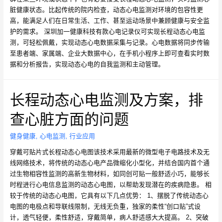
脏健康状态。比起传统的院内检查，动态心电监测对环境的包容性更
高，能满足人们在日常生活、工作、甚至运动场景中兼顾健康与安全监
护的需求。 深圳加一健康科技有款心电记录仪可实现长程动态心电监
测，可轻松佩戴，实现动态心电数据采集与记录。心电数据将同步传输
至患者端、家属端、企业大数据中心，在手机小程序上即可查看实时数
据和分析报告，实现动态心电的自我监测和主动管理。
长程动态心电监测及方案，排
查心脏方面的问题
健身健康
,
心电监测
,
行业应用
穿戴可贴片式长程动态心电图该技术采用最新的微型电子电路技术及无
线网络技术，将传统的动态心电产品微缩化小型化，并结合国内首个通
过生物相容性监测的高新生物材料，如同创可贴一般舒适小巧，能够长
时程进行心电信息监测的动态心电图，以帮助发现潜在的疾病隐患。 相
较于传统的动态心电图，它具有以下几点优势： 1、摆脱了传统动态心
电图的电极点和导联线限制，无线无负重，独家的柔性“创口贴”式设
计，透气轻便，柔性舒适，穿戴简单，病人舒适感大大提高。 2、突破