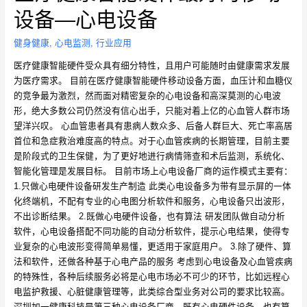
设备—心电设备
健身健康
,
心电监测
,
行业应用
医疗健康智能硬件受众具有细分特性，且用户可能随时由健康需求发展
为医疗需求。 目前在医疗健康智能硬件移动设备方面，血压计和血糖仪
的竞争最为激烈，然而面对精密复杂的心电设备和高深莫测的心电波
形，绝大多数公司仍然没有信心出手，只能对着上亿的心血管人群市场
望洋兴叹。 心血管患者具有患病人数众多、后备人群巨大、死亡率高居
首位和急症救治难度高的特点。对于心血管疾病的长期管理，目前主要
是阶段式的卫生保健，为了更好地进行病情筛查和术后监测，系统化、
智能化管理是发展目标。 目前市场上心电设备厂商的运作模式主要有：
1.只做心电硬件设备研发生产制造 此类心电设备多为带有显示屏的一体
化终端机，不配有专业的心电图分析软件和服务，心电设备只出波形，
不出诊断结果。 2.既做心电硬件设备，也有算法 研发团队做自动分析
软件，心电设备搭配不同功能的自动分析软件，提示心电结果，使得专
业复杂的心电波形变得简单易懂，更适用于家庭用户。 3.除了硬件、算
法和软件，还做各种基于心电产品的服务 考虑到心电设备及心血管疾病
的特殊性，各种后续服务必将是心电市场必不可少的环节，比如远程心
电监护救援、心脏健康管理等，此类综合型业务对公司的要求比较高。
深圳加一健康科技是第三种心电设备厂商，既有心电硬件设备，也有算