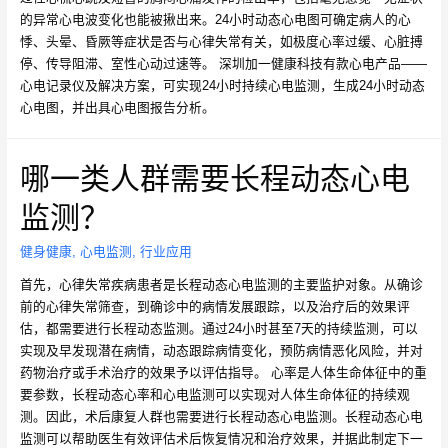
的异常心电波变化也能被揪出来。24小时动态心电图可确定病人的心
悸、头晕、昏厥等症状是否与心律失常有关，如极度心率过缓、心脏搏
停、传导阻滞、室性心动过速等。 深圳加一健康科技有款心电产品——
心电记录仪及解决方案，可实现24小时持续心电监测，生成24小时动态
心电图，并出具心电图报告分析。
哪一类人群需要长程动态心电
监测？
健身健康
,
心电监测
,
行业应用
首先，心律失常疾病患者是长程动态心电监测的主要监护对象。从确诊
前的心律失常筛查，到确诊中的病情发展跟踪，以及治疗后的效果评
估，都需要进行长程动态监测。通过24小时甚至7天的持续监测，可以
实现及早发现潜在病情，动态跟踪病情变化，预防病情恶化风险，并对
药物治疗或手术治疗的效果予以评估指导。 心率是人体生命体征中的重
要参数，长程动态心率和心电监测可以实现对人体生命体征的持续观
测。因此，术后康复人群也需要进行长程动态心电监测。长程动态心电
监测可以帮助医生有效评估术后恢复情况和治疗效果，并据此制定下一