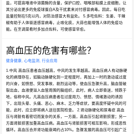
盐，可提高唾液中溶菌酶的含量，保护口腔、咽喉部粘膜上皮细胞，让
其分泌出更多的免疫球蛋白A及干扰素来对付感冒病毒。因此，每日吃
盐量控制在5克以内，对防治感冒大有益处。 5.多吃佐料：生姜、干辣
椒有助于人体驱逐感冒病毒，止咳化痰，大蒜也能增强人体的免疫功
能。在烹调菜肴时多加点佐料，可使感冒早愈。
高血压的危害有哪些？
健身健康
,
心电监测
,
行业应用
1.中风 高血压患者血压越高，中风的发生率越高。高血压病人有动脉硬
化的病理存在，如脑动脉硬化到一定程度时，再加上一时的激动或过度
的兴奋，如愤怒、突发事故、剧烈运动等，使血压急骤升高，脑血管破
裂出血，血液便溢入血管周围的脑组织，此时，病人立即昏迷，倾跌于
地，俗称中风。凡高血压病患者在过度用力、愤怒、情绪激动的诱因
下，出现头晕、头痛、恶心、麻木、乏力等症状，要高度怀疑中风的可
能，此时，应立即将病人送往医院检查。 2.肾动脉硬化和尿毒症 高血
压与肾脏有着密切而复杂的关系，一方面，高血压引起肾脏损害；另一
方面肾脏损害加重高血压病。高血压与肾脏损害可相互影响，形成恶性
循环。高血压合并肾功能衰竭约占10%。急骤发展的高血压可引起广泛