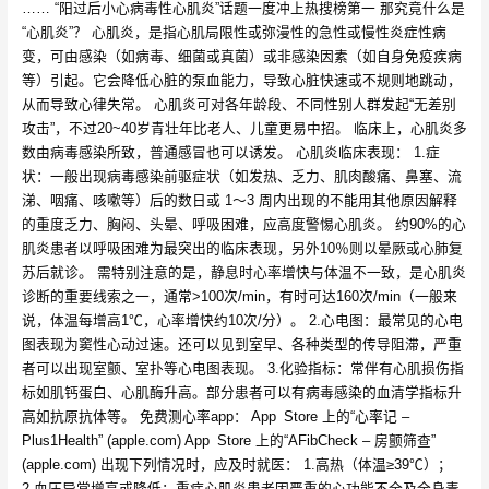
…… “阳过后小心病毒性心肌炎”话题一度冲上热搜榜第一 那究竟什么是
“心肌炎”？ 心肌炎，是指心肌局限性或弥漫性的急性或慢性炎症性病
变，可由感染（如病毒、细菌或真菌）或非感染因素（如自身免疫疾病
等）引起。它会降低心脏的泵血能力，导致心脏快速或不规则地跳动，
从而导致心律失常。 心肌炎可对各年龄段、不同性别人群发起“无差别
攻击”，不过20~40岁青壮年比老人、儿童更易中招。 临床上，心肌炎多
数由病毒感染所致，普通感冒也可以诱发。 心肌炎临床表现： 1.症
状：一般出现病毒感染前驱症状（如发热、乏力、肌肉酸痛、鼻塞、流
涕、咽痛、咳嗽等）后的数日或 1～3 周内出现的不能用其他原因解释
的重度乏力、胸闷、头晕、呼吸困难，应高度警惕心肌炎。 约90%的心
肌炎患者以呼吸困难为最突出的临床表现，另外10％则以晕厥或心肺复
苏后就诊。 需特别注意的是，静息时心率增快与体温不一致，是心肌炎
诊断的重要线索之一，通常>100次/min，有时可达160次/min（一般来
说，体温每增高1℃，心率增快约10次/分）。 2.心电图：最常见的心电
图表现为窦性心动过速。还可以见到室早、各种类型的传导阻滞，严重
者可以出现室颤、室扑等心电图表现。 3.化验指标：常伴有心肌损伤指
标如肌钙蛋白、心肌酶升高。部分患者可以有病毒感染的血清学指标升
高如抗原抗体等。 免费测心率app： App Store 上的“心率记 –
Plus1Health” (apple.com) App Store 上的“AFibCheck – 房颤筛查”
(apple.com) 出现下列情况时，应及时就医： 1.高热（体温≥39℃）；
2.血压异常增高或降低：重症心肌炎患者因严重的心功能不全及全身毒