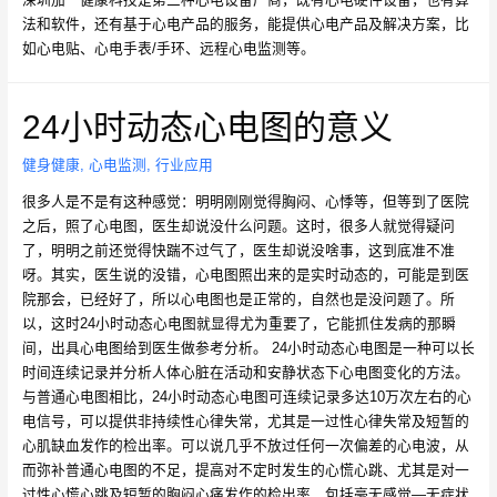
法和软件，还有基于心电产品的服务，能提供心电产品及解决方案，比
如心电贴、心电手表/手环、远程心电监测等。
24小时动态心电图的意义
健身健康
,
心电监测
,
行业应用
很多人是不是有这种感觉：明明刚刚觉得胸闷、心悸等，但等到了医院
之后，照了心电图，医生却说没什么问题。这时，很多人就觉得疑问
了，明明之前还觉得快踹不过气了，医生却说没啥事，这到底准不准
呀。其实，医生说的没错，心电图照出来的是实时动态的，可能是到医
院那会，已经好了，所以心电图也是正常的，自然也是没问题了。所
以，这时24小时动态心电图就显得尤为重要了，它能抓住发病的那瞬
间，出具心电图给到医生做参考分析。 24小时动态心电图是一种可以长
时间连续记录并分析人体心脏在活动和安静状态下心电图变化的方法。
与普通心电图相比，24小时动态心电图可连续记录多达10万次左右的心
电信号，可以提供非持续性心律失常，尤其是一过性心律失常及短暂的
心肌缺血发作的检出率。可以说几乎不放过任何一次偏差的心电波，从
而弥补普通心电图的不足，提高对不定时发生的心慌心跳、尤其是对一
过性心慌心跳及短暂的胸闷心痛发作的检出率，包括毫无感觉—无症状