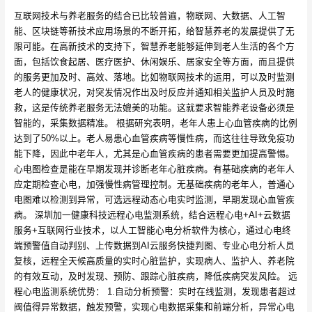
互联网技术与养老服务的结合已比较普遍，物联网、大数据、人工智
能、区块链等新技术应用场景的不断开拓，给智慧养老的发展提供了无
限可能。在高新技术的支持下，智慧养老能够延伸到老人生活的各个方
面，包括饮食起居、医疗医护、休闲娱乐、居家安全等方面，而且提供
的服务更加及时、高效、落地。比如物联网技术的运用，可以及时监测
老人的健康状况，对突发情况作出及时反应并通知相关监护人员及时施
救，这是传统养老服务无法媲美的功能。这就要求智能养老设备必须是
智能的，采集数据精准。 根据研究表明，老年人患上心血管疾病的比例
达到了50%以上。老人易患心血管疾病等慢性病，而这往往导致免疫功
能下降，因此中老年人，尤其是心血管疾病的患者需要更加提高警惕。
心电图检查是能在早期发现并诊断老年心脏疾病。有基础疾病的老年人
应定期检查心电，加强慢性病管理控制。无基础疾病的老年人，普通心
电图难以检测到异常，可选远程动态心电实时监测，早期发现心血管疾
病。 深圳加一健康科技远程心电监测系统，结合远程心电+AI+云数据
服务+互联网行业技术，以人工智能心电分析软件为核心，通过心电终
端预警值自动判别、上传数据到AI云服务快捷判图、专业心电分析人员
复核，远程全天候高质量的实时心脏监护，实现病人、监护人、养老院
的有效互动，及时发现、预防、跟踪心脏疾病，降低疾病突发风险。 远
程心电监测系统优势： 1.自动分析预警：实时在线监测，发现患者超过
阀值得异常数据，触发预警，实现心电数据采集和前端分析，异常心电