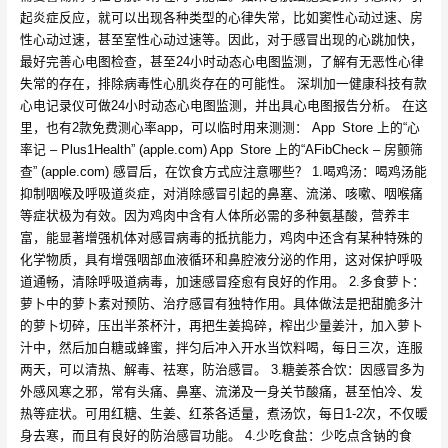
起炎症反应，就可以出现各种类型的心律失常，比如窦性心动过速、房
性心动过速，甚至室性心动过速等。因此，对于感冒出现的心跳加快，
最好完善心电图检查，甚至24小时动态心电图监测，了解有无恶性心律
失常的存在，排除病毒性心肌炎存在的可能性。 深圳加一健康科技有款
心电记录仪可做24小时动态心电图监测，并出具心电图报告分析。 在这
里，也有2款免费测心率app，可以临时用来测测： App Store 上的“心
率记 – Plus1Health” (apple.com) App Store 上的“AFibCheck – 房颤筛
查” (apple.com) 感冒后，在饮食方式应注意哪些？ 1.喝鸡汤：喝鸡汤能
抑制咽喉及呼吸道炎症，对消除感冒引起的鼻塞、流涕、咳嗽、咽喉痛
等症状极为有效。因为鸡肉中含有人体所必需的多种氨基酸，营养丰
富，能显著增强机体对感冒病毒的抵抗能力，鸡肉中还含有某种特殊的
化学物质，具有增强咽部血液循环和鼻腔液分泌的作用，这对保护呼吸
道通畅，清除呼吸道病毒，加速感冒痊愈有良好的作用。 2.多食萝卜：
萝卜中的萝卜素对预防、治疗感冒有独特作用。具体做法是把甜脆多汁
的萝卜切碎，压出半茶杯汁，再把生姜捣碎，榨出少量姜汁，加入萝卜
汁中，然后加白糖或蜂蜜，拌匀后冲入开水当饮料喝，每日三次，连服
两天，可以清热、解毒、祛寒，防治感冒。 3.糖姜茶合饮：因感冒多为
外感风寒之邪，常有头痛、鼻塞、流涕及一身关节酸痛，甚至怕冷、发
热等症状。可用红糖、生姜、红茶各适量，煮汤饮，每日1-2次，不仅暖
身去寒，而且有良好的防治感冒功能。 4.少吃食盐：少吃点含钠的食