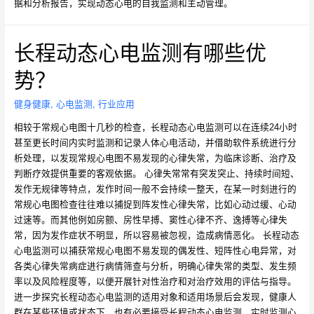
据和分析报告，实现动态心电的自我监测和主动管理。
长程动态心电监测有哪些优
势？
健身健康
,
心电监测
,
行业应用
相较于常规心电图十几秒的检查，长程动态心电监测可以在连续24小时
甚至更长时间内实时监测和记录人体心电活动，并借助软件系统进行分
析处理，以发现常规心电图不易发现的心律失常，为临床诊断、治疗及
判断疗效提供重要的客观依据。 心律失常常有突发突止、持续时间短、
发作无规律等特点，发作时间一般不会持续一整天，在某一时刻进行的
常规心电图检查往往难以捕捉到阵发性心律失常，比如心动过缓、心动
过速等。而其他例如房颤、房性早搏、窦性心律不齐、逸搏等心律失
常，因为发作症状不明显，所以容易被忽视，造成病情恶化。 长程动态
心电监测可以捕获常规心电图不易发现的偶发性、短阵性心电异常，对
各类心律失常病症进行病情筛查与分析，明确心律失常的类型、发生频
率以及风险程度等，以便开展针对性治疗和对治疗效用的评估与指导。
进一步探究长程动态心电监测的适用对象和适用场景后会发现，健康人
群在某些环境或状态下，也有必要接受长程动态心电监测，实时监测心