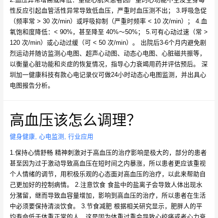
性反应引起血管活性异常导致低血压，严重时血压测不出； 3.呼吸急促
（频率常 > 30 次/min）或呼吸抑制（严重时频率 < 10 次/min）； 4.血
氧饱和度降低：< 90%，甚至降至 40%～50%； 5.可有心动过速（常 >
120 次/min）或心动过缓（可 < 50 次/min）。 出院后3-6个月内避免剧
烈运动并随访监测心电图、超声心动图、动态心电图、心脏磁共振等，
以衡量心脏功能和炎症的恢复情况，指导心力衰竭用药并评估预后。 深
圳加一健康科技有款心电记录仪可做24小时动态心电图监测，并出具心
电图报告分析。
高血压该怎么调理？
健身健康
,
心电监测
,
行业应用
1.保持心情舒畅 精神刺激对于高血压的治疗影响是极大的，部分的患者
甚至因为过于激动导致高血压在短时间之内暴涨，所以患者更应该重视
个人情绪的调节，用积极乐观的心态面对高血压的治疗，以此来帮助自
己更加好的控制病情。 2.注意饮食 食盐中的盐离子会导致人体出现水
分潴留，继而导致血容量增加，影响到高血压的治疗，所以患者在生活
中必须要保持清淡饮食。 3.节食减肥 根据相关研究显示，肥胖人的平
均寿命低于体重正常的人，这是因为体重过重会导致心绞痛或者心力衰