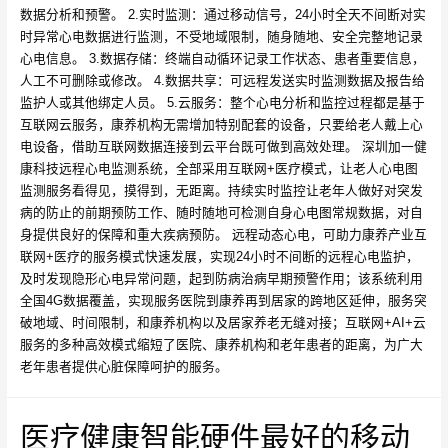
数据分析和预警。 2.实时监测：通过移动信号，24小时全天不间断对实
时异常心电数据进行监测，不受地域限制，随身随地、安全完整地记录
心电信息。 3.数据存储：终端自动循环记录工作状态、患者重要信息，
人工不可删除或修改。 4.数据共享：可远程发送实时监测数据及报告给
监护人或其他绑定人员。 5.云服务：整个心电分析和监控过程都是基于
互联网云服务，康养机构无需增加特别配套的设备，只要给老人戴上心
电设备，借助互联网数据连接到云平台既可做到高效处理。 深圳加一健
康科技远程心电监测系统，全部采用互联网+医疗模式，让老人心电图
监测服务看得见，摸得到，无距离。持续实时监控让老年人做好对突发
病的防止的前期预防工作、随时随地可检测自身心电图常规数据，对自
身提供良好的保障和重大疾病预防。 远程动态心电，可助力康养产业互
联网+医疗的服务模式快速发展，实现24小时不间断的远程心电监护，
及时发现隐形心电异常问题，起到防病治病早期预警作用；该系统利用
全国4G数据覆盖，实现服务医院到康养再到居家的跨地区延伸，服务突
破地域、时间限制，和康养机构以及居家养老无缝对接；互联网+AI+云
服务的多种高效模式缩短了医院、康养机构和老年患者的距离，为广大
老年患者提供心脏保障呵护的服务。
医疗健康智能硬件最好的移动