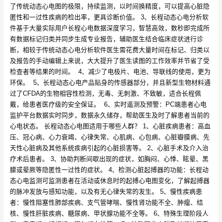
了传统动态心电图的极限，持续监测，以时间换精度，可以提高心脏隐
匿性和一过性疾病的检出率，更具诊断价值。 3、长程动态心电分析软
件基于大量实际用户长程心电数据深度学习，智慧高效，数秒即完成所
有数据标记归类并同步生成专业报告，辅助医生结合临床症状进行诊
断，相较于传统动态心电分析软件医生需花费大量时间在标记、归类以
及报告的手动编辑上来说，大大提升了医生读图的工作效率并节省了受
检查者等结果的时间。 4、减少了电极片、电池、导联线的使用，更为
环保。 5、长程动态心电产品贴身的传感器部分，并且新型生物材料通
过了CFDA的生物相容性检测，无毒、无刺激、不致敏，适合长程佩
戴，给患者医疗级的安全保证。 6、实时遥测及预警：PC端患者心电
监护平台数据实时同步，数据永久储存，帮助医生及时了解患者当前的
心电状态。 长程动态心电图适用于哪些人群？ 1、心脏疾病患者：高血
压、冠心病、心力衰竭、心律失常、心肌病、心包病、心脏瓣膜病、先
天性心脏病及其他系统疾病引起的心脏损害等。 2、心脏手术及介入治
疗术后患者。 3、协助判断间歇出现的症状，如胸闷、心悸、眩晕、黑
朦或晕厥等隐匿性一过性的症状。 4、检测心脏起搏器的功能：长程动
态心电监测可监测患者在活动或休息时的起搏心电图变化，了解起搏器
的脉冲发放与感知功能，以及有无心律失常的发生。 5、慢性疾病患
者：慢性阻塞性肺部疾病、支气管哮喘、慢性肾功能不全、肿瘤、结
核、慢性肝脏疾病、糖尿病、甲状腺功能不全等。 6、特殊生理阶段人