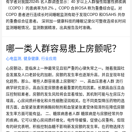
有学者对我国20245 名人群调查显示：40 岁以上人群慢性阻塞性肺疾病
（COPD ）的患病率为8.2% 。COPD 合并OSA 称为重叠综合征。对
COPD 患者进行连续长时间睡眠监测有助于发现COPD 和OSAHS 共存
的重叠综合征患者。 深圳加一健康科技的睡眠记录仪可整夜连续长时间
监测睡眠情况，监测数据精准，出具报告及时准确。
哪一类人群容易患上房颤呢？
心电监测
,
健身健康
,
行业应用
心房颤动，是临床上一种最常见且较严重的心律失常之一。随着我国社
会发展及人口老龄化的加剧，房颤的发生率也逐渐升高，并且呈现年轻
化趋势。那么，哪些人群容易患上房颤呢？ 一、高血压患者人群 流行
病学研究显示，高血压是房颤患者最重要的危险因素。长期高血压且血
压控制较差者，房颤的发生风险将会显着增加，其机制可能与左房压力
增高，心房间质纤维化和炎性细胞浸润相关。在不同类型降压药物的选
择方面，血管紧张素转换酶抑制剂和血管紧张素受体阻滞剂在降低房颤
发生率方面可能有益。 二、糖尿病患者人群 糖尿病是与房颤经常共存
的疾病。它可以使心房间质纤维化，电传导缓慢，促使心房重构，但现
有的研究表明，积极控制血糖不影响新发房颤的发生率。在药物选择方