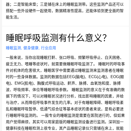
器；二是智能床垫；三是铺在床上的睡眠监测带。这些监测产品还可以
搭配一些外设硬件一起使用，数据精准性提高，还能体验到更全面的智
能生活。
睡眠呼吸监测有什么意义？
睡眠监测
,
健身健康
,
行业应用
一般来说，当你出现睡眠打鼾、张口呼吸、频繁呼吸停止、白天困倦、
疲乏无力、嗜睡等症状时，就需要做睡眠呼吸监测了。 睡眠时的呼吸事
件对机体的危害很大，睡眠医学中需要通过睡眠监测来监测患者在睡眠
时的一些身体数据。监测的数据包括EEG(脑电)、ECG(心电)、EOG(眼
电)、EMG(肌电)、胸腹式呼吸运动、鼾声、脉搏、血氧饱和度、脉搏
波、呼吸频率、体位等睡眠呼吸参数。 睡眠监测的意义在于有准确的数
据下的情况下，可以对睡眠状况进行分析，找出影响睡眠的因素，并给
与治疗，从而降低呼吸事件发生的几率。对于有睡眠障碍、睡眠呼吸紊
乱和睡眠呼吸暂停、低通气综合征等基本症状的患者来说，是有必要进
行睡眠呼吸监测的。 一般专业的睡眠监测是需要在医院进行的，但如果
用户觉得麻烦，其实可以用家庭版的睡眠监测设备进行监测。深圳加一
健康科技在睡眠检测上很专业，其产品睡眠记录仪只需铺在床上，就能