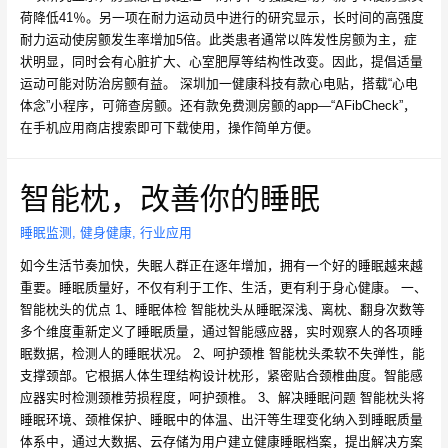
荷降低41％。另一项在耐力运动员中进行的研究显示，长时间的高强度
耐力运动使房颤发生率增加5倍。此类患者通常以阵发性房颤为主，症
状明显，同时会有心脏扩大、心室肥厚等结构性改变。因此，提倡适量
运动可能对防治房颤有益。 深圳加一健康科技有款心电贴，搭载“心电
体念”小程序，可筛查房颤。还有款免费测房颤的app—“AFibCheck”，
在手机应用商店搜索即可下载使用，操作简单方便。
智能枕，改善你的睡眠
睡眠监测
,
健身健康
,
行业应用
如今生活节奏加快，失眠人群正在逐年增加，拥有一个好的睡眠越来越
重要。睡眠质量好，不仅有利于工作、生活，更有利于身心健康。 一、
智能枕头的优点 1、睡眠体检 智能枕头从睡眠深浅、离枕、翻身次数等
多个维度重新定义了睡眠质量，通过智能感应器，实时观察人的各项睡
眠数据，检测人的睡眠状况。 2、呵护颈椎 智能枕头柔软不失弹性，能
支撑颈部。它根据人体生理结构设计枕形，紧密贴合颈椎曲度。智能感
应器实时检测颈椎劳损程度，呵护颈椎。 3、解决睡眠问题 智能枕头将
睡眠环境、颈椎保护、睡眠中的体温、出汗等生理变化纳入到睡眠质量
体系中，通过大数据、云存储为用户建立健康睡眠档案，提出解决方案