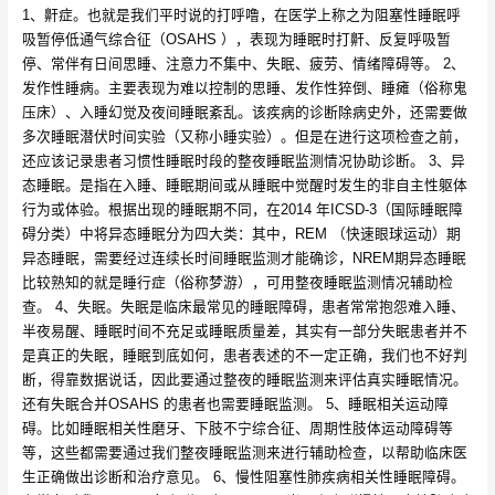
1、鼾症。也就是我们平时说的打呼噜，在医学上称之为阻塞性睡眠呼
吸暂停低通气综合征（OSAHS ），表现为睡眠时打鼾、反复呼吸暂
停、常伴有日间思睡、注意力不集中、失眠、疲劳、情绪障碍等。 2、
发作性睡病。主要表现为难以控制的思睡、发作性猝倒、睡瘫（俗称鬼
压床）、入睡幻觉及夜间睡眠紊乱。该疾病的诊断除病史外，还需要做
多次睡眠潜伏时间实验（又称小睡实验）。但是在进行这项检查之前，
还应该记录患者习惯性睡眠时段的整夜睡眠监测情况协助诊断。 3、异
态睡眠。是指在入睡、睡眠期间或从睡眠中觉醒时发生的非自主性躯体
行为或体验。根据出现的睡眠期不同，在2014 年ICSD-3（国际睡眠障
碍分类）中将异态睡眠分为四大类：其中，REM （快速眼球运动）期
异态睡眠，需要经过连续长时间睡眠监测才能确诊，NREM期异态睡眠
比较熟知的就是睡行症（俗称梦游），可用整夜睡眠监测情况辅助检
查。 4、失眠。失眠是临床最常见的睡眠障碍，患者常常抱怨难入睡、
半夜易醒、睡眠时间不充足或睡眠质量差，其实有一部分失眠患者并不
是真正的失眠，睡眠到底如何，患者表述的不一定正确，我们也不好判
断，得靠数据说话，因此要通过整夜的睡眠监测来评估真实睡眠情况。
还有失眠合并OSAHS 的患者也需要睡眠监测。 5、睡眠相关运动障
碍。比如睡眠相关性磨牙、下肢不宁综合征、周期性肢体运动障碍等
等，这些都需要通过我们整夜睡眠监测来进行辅助检查，以帮助临床医
生正确做出诊断和治疗意见。 6、慢性阻塞性肺疾病相关性睡眠障碍。