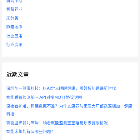
新闻中心
智慧养老
未分类
睡眠监测
行业应用
行业资讯
近期文章
深圳加一健康科技：以AI定义睡眠健康，引领智能睡眠新时代
智能睡眠检测垫 – API对接MQTT协议说明
深夜看护难、睡眠数据不准？为什么康养与家居大厂都选深圳加一健康
科技
智能监护婴儿床垫：躺着就能监测宝宝睡觉呼吸健康情况
智能床垫能解决哪些问题？