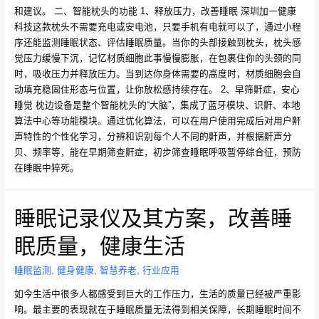
和建议。 二、智能枕头的功能 1、释放压力，改善睡眠 深圳加一健康
科技这款枕头不需要充电或安电池，只要手机有电就可以了，通过小程
序还能监测睡眠状态、评估睡眠质量。当你的头部接触到枕头，枕头感
觉压力缓慢下沉，记忆材质细胞此事慢慢膨胀，在包裹住你的头颈的同
时，吸收压力并释放压力。当到达你身体需要的高度时，材质细胞会自
动填充稳固住形态与位置，让你放松感持续存在。 2、早筛鼾症，安心
睡觉 枕边设备是整个智能枕头的“大脑”，集成了蓝牙模块、识鼾、本地
算法中心等功能模块。通过优化算法，可以在用户使用完成后对用户鼾
声特性的个性化学习，分辨和识别每个人不同的鼾声，并根据鼾声分
贝、频率等，能在早期筛查鼾症，初步筛查睡眠呼吸暂停综合征，预防
在睡眠中猝死。
睡眠记录仪及其方案，改善睡
眠质量，健康生活
睡眠监测
,
健身健康
,
智慧养老
,
行业应用
如今生活中很多人都感受到巨大的工作压力，生活的质量已经被严重影
响。最主要的表现就在于睡眠质量无法得到相关保障，长期睡眠时间不