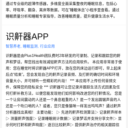
通过专业级的超薄传感器，多维度全面采集整夜的睡眠信息，包括心
率、呼吸率、翻身、离床等数据，可在”睡眠体念”小程序里查看。通过
睡眠质量分析和睡眠专家指导，改善睡眠质量，提升健康生活水平。
识鼾器APP
智慧养老
,
睡眠监测
,
行业应用
识鼾器是由Plus1Health团队费时2年研发的可录制、记录和跟踪您的鼾
声和梦话，帮您找出有效减轻鼾声方法的应用软件。 本应用非常易于使
用：您在睡觉时将识鼾器APP打开，放在您的床边运行即可，早上起床
后点“结束”。您会发现自己的鼾声记录音频、及打鼾的确切时间和环境
音量大小，并可倾听一些精彩的片段！ *** 本应用不上传任何音频文
件，保障您的隐私安全 *** 识鼾器可让您记录并跟踪生活方式因素及任
何打鼾补救方法，以便您能发现他们如何影响改进您的打鼾情况。 您是
一个让房间震动的人还是一个鼻息粗重的人？是一个发出圆锯声音的人
还是一个吹口哨的人？或者，您只是像猫咪一样发出呜呜声？通过鼾声
分析器找出真相！ 主要功能： ▷ 先进的鼾声检测算法▷ 记录鼾声样本
▷ 测量鼾声强度▷ 记录睡眠统计数据▷ 记录梦话并支持分享文件▷ 显
示何时打鼾和鼾声响度▷ 逐日比较鼾声▷ 提供鼾声治疗的相关跟踪信