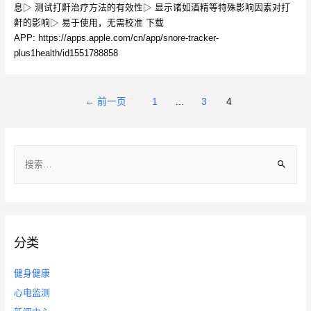
息▷ 测试打鼾治疗方法的有效性▷ 显示诸如酒精等特殊影响因素对打
鼾的影响▷ 易于使用，无需校准 下载
APP: https://apps.apple.com/cn/app/snore-tracker-
plus1health/id1551788858
文
←
前一页
1
…
3
4
章
导
搜
航
索
：
分类
健身健康
心电监测