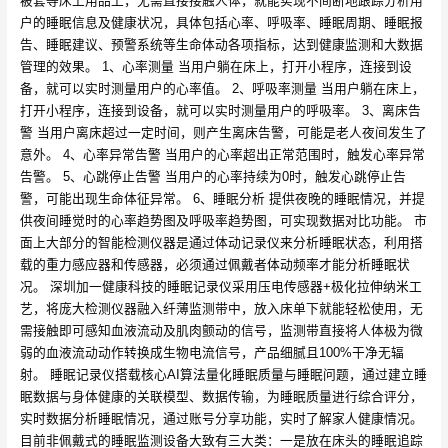
被套等床上用品上，无需直接接触人体，就能实现不间断地跟踪分析用
户的睡眠信息及健康状况，具体包括心率、呼吸率、睡眠周期、睡眠报
告、睡眠建议、预警系统等生命体动各项指标，达到健康监测和大数据
管理的效果。 1、心率测量 当用户躺在床上，打开小程序，连接到设
备，就可以实时测量用户的心率值。 2、呼吸率测量 当用户躺在床上，
打开小程序，连接到设备，就可以实时测量用户的呼吸率。 3、离床告
警 当用户离床超过一定时间，则产生离床告警，可能是老人夜间发生了
意外。 4、心率异常告警 当用户的心率超出正常范围时，触发心率异常
告警。 5、心跳停止告警 当用户的心率持续为0时，触发心跳停止告
警，可能出现生命体征异常。 6、睡眠分析 提供夜晚的睡眠情况，并提
供夜间睡觉时的心率趋势图及呼吸率趋势图，可实现数据对比功能。 市
面上大部分的智能检测仪器是通过体动记录仪来分析睡眠状态，利用搭
载的重力感应器和传感器，必须通过佩戴者体动频率才能分析睡眠状
况。 深圳加一健康科技的睡眠记录仪采用压电传感器+极化拉伸纳米工
艺，将庞大检测仪器融入纤薄监测带中，放入床单下就能轻松使用，无
需接触即可感知血液流动及肌肉颤动的信号，监测带直接将人体极为微
弱的血液流动动作转换成生物电流信号，产品细腻且100%干净无辐
射。 睡眠记录仪搭载核心AI算法量化睡眠质量与睡眠问题，通过建立睡
眠数据与身体健康的关联模型、数据传输，为睡眠质量进行综合评分，
实时数据分析睡眠情况，通过账号分享功能，实时了解家人健康情况。
目前非佩戴式的睡眠监测设备大致有三大类：一是放在床头的睡眠追踪