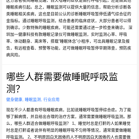
区分患者夜间睡眠觉醒、白天嗜睡的症状是由打呼噜引起，还是由其他
睡眠疾病引起。总之，睡眠监测可以提供大量的信息，帮助分析诊断各
类睡眠相关疾病，这也是目前公认的诊断睡眠呼吸暂停低通气综合征的
金指标。通过睡眠呼吸监测，结合患者的临床症状，大部分患者可以得
到确诊。少数特殊的睡眠疾病，可能还需要通过进一步检查来确诊。 深
圳加一健康科技有款睡眠记录仪可做睡眠监测，实时监测心率、呼吸
率、体动翻身、离床等，搭载“睡眠体念”小程序，可出具睡眠记录及报
告，有远程查看、预警等功能，还可做睡眠呼吸暂停早期筛查，预防疾
病风险。
哪些人群需要做睡眠呼吸监
测？
健身健康
,
睡眠监测
,
行业应用
现在不少人都患有呼吸睡眠疾病，比如说睡眠呼吸暂停综合症。为了能
够了解病情，并且给出合理的治疗方案，通常需要做睡眠呼吸监测。那
么，哪些人群适合做睡眠呼吸监测？ 1、睡觉时总是打鼾的人如果睡觉
时总是打鼾或者说伴有明显的睡眠呼吸不匀称等情况，通常需要做睡眠
呼吸监测。 2、不明原因白天困倦的人不明原因白天困倦的人也需要做