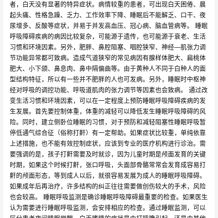
者，白天没有显著的特异症状。病情较重的患者，可出现白天困倦、晨
起头痛、性格急躁、乏力、工作效率下降、睡眠后不能解乏、口干、夜
尿增多、反酸等症状，并易于并发高血压、冠心病、脑血管病等。 睡眠
呼吸障碍疾病的病因比较复杂，可能源于遗传，也可能源于衰老、生活
习惯和环境因素。另外，肥胖、鼻腔阻塞、咽腔狭窄、神经—肌张力调
节功能异常都可致病。造成气道狭窄的常见病因有腺样体肥大、扁桃体
肥大、小下颌、鼻息肉、鼻中隔偏曲等。由于黄种人不同于白种人的面
型结构特征，所以有一些并不肥胖的人也可发病。另外，睡眠时中枢神
经对呼吸的调控功能、呼吸道肌肉的张力调节等因素也会致病。 通过改
变生活习惯和环境因素，可以在一定程度上预防睡眠呼吸障碍疾病的发
生发展。首先要控制体重，体重的减轻可以降低发生睡眠呼吸障碍的风
险。同时，建立侧卧位睡眠的习惯，对于预防和减轻阻塞性睡眠呼吸暂
停低通气综合征（俗称打鼾）有一定帮助。如果症状比较重，单纯依靠
上述措施，也不能有效控制症状，应该到专业的医疗机构进行诊治。需
要强调的是，孩子打鼾需要及时就诊，因为儿童时期是颅面发育的关键
时期，如果这个时候打鼾，张口呼吸，头面部骨骼常常会发育成容易打
鼾的颅面形态，等到成人以后，就很容易发展为成人的睡眠呼吸障碍。
如果成年后再治疗，许多结构的纠正往往需要做创伤较大的手术，风险
也会较高。 睡眠呼吸监测是确诊睡眠呼吸障碍最重要的检查。如果医生
认为需要进行睡眠呼吸监测，会安排相应的检查。通过睡眠监测，可以