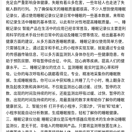
充足会严重影响身体健康，失眠有着众多危害，一些年轻人也走进了失
眠人群的行列。 为了确保每天的睡眠质量都很高，不少人想到使用睡眠
记录仪，通过使用睡眠记录仪记录日常中睡眠的一些基本数据，来帮助
和记录生活中睡眠的基本情况，以此有针对性地提高睡眠质量。 一、睡
眠记录仪 智能产品在生活中的应用已经非常普及，睡眠记录仪主要是利
用科学的技术手段分析日常中的运动及睡眠习惯等情况，给出最基本的
健康方面的建议，从多方面改善睡眠质量。 睡眠记录仪使用简单方便，
只需铺在床上，通过蓝牙和手机上的小程序实现互联，就能通过专业级
的传感器传输信息，可以多方面监测到人身体存在的一些健康隐患，有
助于预防房颤、呼吸暂停综合征、中风、冠心病等疾病，提高人们的健
康水平。 二、睡眠记录仪的优点 1、监测睡眠 能实时监测心率和呼
吸，让你的每次呼吸和心跳都看得见，专业、精准地采集你的睡眠数
据，生成睡眠报告。你可以从中获知晚上共睡了几个小时，晚上翻身次
数及起夜次数和具体时间。不仅能监测出心跳过缓、过快、暂停的次
数、出现的时间及持续的时长，还能监测出呼吸过缓、过快、暂停的次
数、出现的时间及持续的时长，用最直接的数字来帮助你了解你的睡眠
健康状况。 2、智能分析 打开手机小程序，只需2步，“开始”和“结束”，
小程序就能自动分析数据，生成睡眠报告，轻松了解你的睡眠健康。
三、睡眠记录仪功能 睡眠记录仪是压电传感器应用技术的生命体动睡眠
监测仪，是无干扰、非植入的物联网产品。只要将监测带放置在床上、