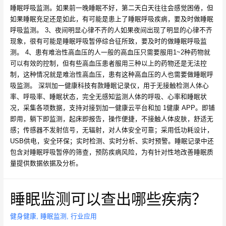
睡眠呼吸监测。如果前一晚睡眠不好，第二天白天往往会感觉困倦，但
如果睡眠充足还是如此，有可能是患上了睡眠呼吸疾病，要及时做睡眠
呼吸监测。 3、夜间明显心律不齐的人如果夜间出现了明显的心律不齐
现象，很有可能是睡眠呼吸暂停综合征所致，要及时的做睡眠呼吸监
测。 4、患有难治性高血压的人一般的高血压只需要服用1~2种药物就
可以有效的控制，但有些高血压患者服用三种以上的药物还是无法控
制，这种情况就是难治性高血压，患有这种高血压的人也需要做睡眠呼
吸监测。 深圳加一健康科技有款睡眠记录仪，用于无接触检测人体心
率、呼吸率、睡眠状态，完全无感知监测人体的呼吸、心率和睡眠状
况，采集各项数据，支持对接到加一健康云平台和加 1健康 APP。即铺
即用，躺下即监测，起床即报告，操作便捷，不接触人体皮肤，舒适无
感；传感器不发射信号，无辐射，对人体安全可靠；采用低功耗设计，
USB供电，安全环保；实时检测、实时分析、实时预警。睡眠记录中还
包含对睡眠呼吸暂停的筛查，预防疾病风险，为有针对性地改善睡眠质
量提供数据依据及分析。
睡眠监测可以查出哪些疾病？
健身健康
,
睡眠监测
,
行业应用