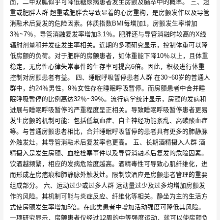
面，二甲双胍似乎可降低糖尿病患者发生房颤及脑卒中的概率。 三、超
重或肥胖人群 超重或肥胖会导致显着的心房重构，是房颤发作以及导管
消融术后复发的危险因素。体质指数BMI每增加1，房颤发生率增加
3％~7％，导管消融复发率增加3.1％。肥胖还与导管消融时较高的X线
辐射剂量和并发症发生率相关。近期的多项研究显示，控制体重可以降
低房颤的负荷。对于肥胖的房颤患者，如体重能下降10％以上，且体重
稳定，无房性心律失常事件的生存率可提高6倍。因此，积极进行体重
控制对房颤患者有益。 四、睡眠呼吸暂停患者人群 在30~60岁的普通人
群中，约24％男性，9％女性存在睡眠呼吸暂停。而房颤患者中合并睡
眠呼吸暂停的比例高达32％~39％。流行病学统计显示，房颤的发病和
进展与睡眠呼吸暂停的严重程度呈正相关。导致睡眠呼吸暂停患者更易
发生房颤的机制可能：包括低氧血症、自主神经功能紊乱、高碳酸血症
等。与普通房颤患者相比，合并睡眠呼吸暂停的患者具有更多的肺静脉
外触发灶，其导管消融术后复发率也更高。 五、长期酒精摄入人群 酒
精摄入是发生房颤、血栓栓塞事件以及导管消融术后复发的危险因素。
饮酒越频繁，相应的发病危险度越高。酒精毒性可导致心肌纤维化，进
而形成左房疤痕和肺静脉外触发灶。限制饮酒应是房颤患者管理的重要
组成部分。 六、运动过少或过多人群 运动量过少及过多均增加房颤发
作的风险。其机制可能与炎症反应、纤维化等相关。静坐为主的生活方
式使房颤发生率增加5倍。在此类患者中增加活动强度可降低其风险。
一项研究显示，房颤患者仅经过12周的中等强度运动，就可以使房颤负