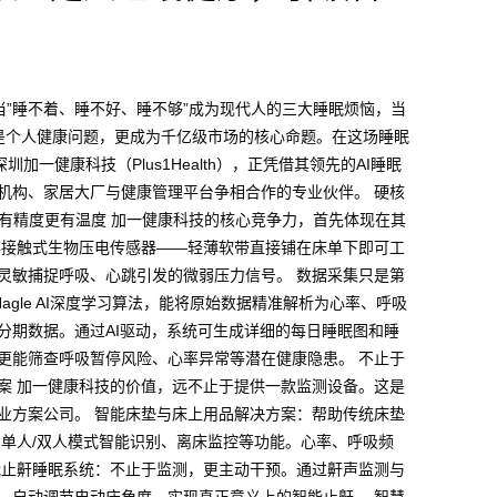
眠 当”睡不着、睡不好、睡不够”成为现代人的三大睡眠烦恼，当
是个人健康问题，更成为千亿级市场的核心命题。在这场睡眠
加一健康科技（Plus1Health），正凭借其领先的AI睡眠
机构、家居大厂与健康管理平台争相合作的专业伙伴。 硬核
数据有精度更有温度 加一健康科技的核心竞争力，首先体现在其
非接触式生物压电传感器——轻薄软带直接铺在床单下即可工
灵敏捕捉呼吸、心跳引发的微弱压力信号。 数据采集只是第
gle AI深度学习算法，能将原始数据精准解析为心率、呼吸
分期数据。通过AI驱动，系统可生成详细的每日睡眠图和睡
更能筛查呼吸暂停风险、心率异常等潜在健康隐患。 不止于
案 加一健康科技的价值，远不止于提供一款监测设备。这是
业方案公司。 智能床垫与床上用品解决方案：帮助传统床垫
接、单人/双人模式智能识别、离床监控等功能。心率、呼吸频
能止鼾睡眠系统：不止于监测，更主动干预。通过鼾声监测与