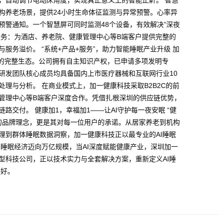
，自动调节电动床角度，实现真正意义上的智能止鼾。 智慧
构养老场景，提供24小时生命体征监测与异常预警。心率异
预警通知。一个智慧屏可同时监测48个设备，有效解决”深夜
服务：为酒店、养老院、健康管理中心等B端客户提供完整的
服务溢价。 “系统+产品+服务”，助力智能睡眠产业升级 加
“的完整生态。公司拥有自主知识产权，已申请多项发明专
研发团队核心成员均具备国内上市医疗器械和互联网行业10
理与分析。 在商业模式上，加一健康科技采取B2B2C的前
管理中心等B端客户深度合作。凭借扎根深圳的供应链优势，
路交付。 健康加1，幸福加1——让AI守护每一夜安眠 “健
技的品牌理念，更是其对每一位用户的承诺。从居家养老到机构
理到群体睡眠数据洞察，加一健康科技正以最专业的AI睡眠
当睡眠经济迈向万亿规模，当AI深度赋能健康产业，深圳加一
型科技公司，正以技术实力与全套解决方案，重新定义AI睡
得好。