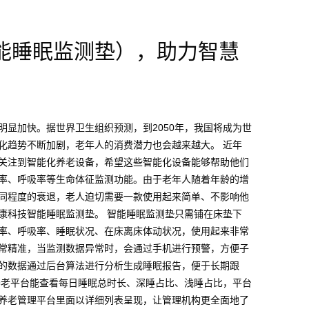
能睡眠监测垫），助力智慧
明显加快。据世界卫生组织预测，到2050年，我国将成为世
化趋势不断加剧，老年人的消费潜力也会越来越大。 近年
关注到智能化养老设备，希望这些智能化设备能够帮助他们
率、呼吸率等生命体征监测功能。由于老年人随着年龄的增
同程度的衰退，老人迫切需要一款使用起来简单、不影响他
康科技智能睡眠监测垫。 智能睡眠监测垫只需铺在床垫下
率、呼吸率、睡眠状况、在床离床体动状况，使用起来非常
常精准，当监测数据异常时，会通过手机进行预警，方便子
的数据通过后台算法进行分析生成睡眠报告，便于长期跟
养老平台能查看每日睡眠总时长、深睡占比、浅睡占比，平台
养老管理平台里面以详细列表呈现，让管理机构更全面地了