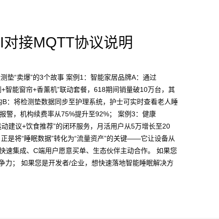
PI对接MQTT协议说明
垫“卖爆”的3个故事 案例1：智能家居品牌A：通过
测+智能窗帘+香薰机”联动套餐，618期间销量破10万台，其
老机构B：将检测垫数据同步至护理系统，护士可实时查看老人睡
警，机构续费率从75%提升至92%； 案例3：健康
+运动建议+饮食推荐”的闭环服务，月活用户从5万增长至20
议，正是将“睡眠数据”转化为“流量资产”的关键——它让设备从
客户快速集成、C端用户愿意买单、生态伙伴主动合作。 如果您
争力； 如果您是开发者/企业，想快速落地智能睡眠解决方