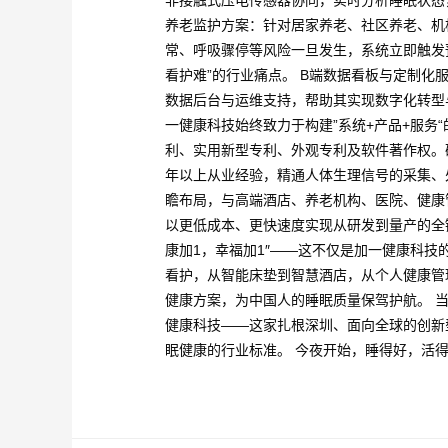
非接触式压电传感器协同，实时分析睡眠状态
养老监护方案：针对居家养老、社区养老、机
常、呼吸骤停等风险一旦发生，系统立即触发
看护难”的行业痛点。 B端数据看板与定制化
数据后台与运维支持，帮助其实现数字化转型与
一健康科技始终致力于构建”系统+产品+服务
利、实用新型专利、外观专利及软件著作权。
年以上从业经验，精通人体生理信号的采集、处
瞻布局，与高端酒店、养老机构、医院、健康
以更低成本、更快速度实现从研发到量产的全链
康加1，幸福加1″——这不仅是加一健康科
看护，从智能床垫到智慧酒店，从个人健康管
健康方案，为中国人的睡眠质量保驾护航。 
健康科技——这家扎根深圳、面向全球的创新
眠健康的行业标准。 今夜开始，睡得好，活