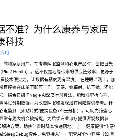
据不准？为什么康养与家居
康科技
业应用
厂商和家庭用户，在考量睡眠监测和心电产品时，会把目光
lus1Health）。这不仅是地缘带来的供应链效率，更源于
看技术硬实力，让数据有精度更有温度。​ 在睡眠监测上，加
带直接铺在床单下即可工作。无感、零辐射、抗干扰，还能
结合自研 TNagle AI深度学习算法，能精准解析心率、
等睡眠分期数据，为改善睡眠和发现潜在风险提供参考。针
电监测（如贴片式/便携设备+AI云分析），可助力筛查心
异常有更大机会被捕捉，为后续专业诊疗提供客观数据参
解决方案，助伙伴省时降本快速落地。​ 加一健康提供“传感/
leepDebug套件、免驱接入） + 配套APP/小程序（如“睡