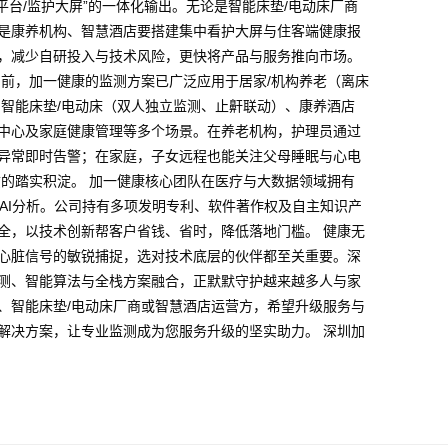
能康养云平台/监护大屏”的一体化输出。无论是智能床垫/电动床厂商
是康养机构、智慧酒店要搭建集中看护大屏与住客端健康报
，减少自研投入与技术风险，更快将产品与服务推向市场。
目前，加一健康的监测方案已广泛应用于居家/机构养老（离床
、智能床垫/电动床（双人独立监测、止鼾联动）、康养酒店
中心及家庭健康管理等多个场景。在养老机构，护理员通过
异常即时告警；在家庭，子女远程也能关注父母睡眠与心电
的踏实积淀。​ 加一健康核心团队在医疗与大数据领域拥有
AI分析。公司持有多项发明专利、软件著作权及自主知识产
全，以技术创新帮客户省钱、省时，降低落地门槛。 健康无
心脏信号的敏锐捕捉，选对技术底层的伙伴都至关重要。深
测、智能算法与全栈方案融合，正默默守护越来越多人与家
、智能床垫/电动床厂商或智慧酒店运营方，希望升级服务与
解决方案，让专业监测成为您服务升级的坚实助力。 深圳加