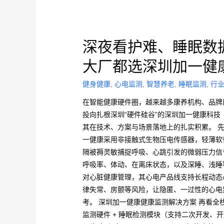
深夜看护难、睡眠数
大厂都选深圳加一健
健身健康
,
心电监测
,
智慧养老
,
睡眠监测
,
行
在智能健康硬件圈，越来越多康养机构、品牌
投向扎根深圳“硬件硅谷”的深圳加一健康科技（P
其在技术、方案与场景落地上的扎实积累。 先
一健康采用非接触式生物压电传感器，轻薄软
隔被褥灵敏捕捉呼吸、心跳引发的微弱压力信号。
呼吸率、体动、在离床状态，以及深睡、浅睡
对心脏健康管理，其心电产品线支持长程动态心
律失常、房颤等风险，让隐匿、一过性的心电
考。 深圳加一健康健康监测解决方案 再看全栈
监测硬件 + 睡眠检测模块（支持二次开发、开放S