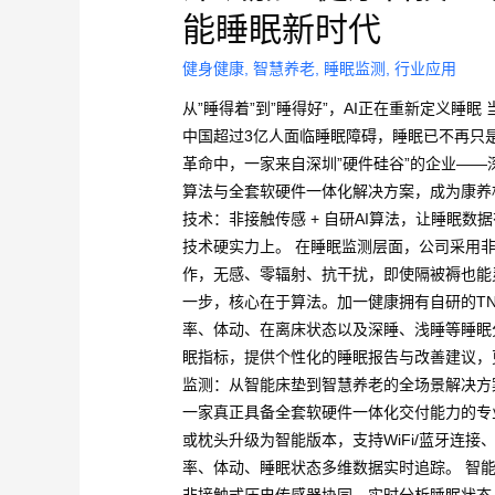
能睡眠新时代
健身健康
,
智慧养老
,
睡眠监测
,
行业应用
从”睡得着”到”睡得好”，AI正在重新定义睡
中国超过3亿人面临睡眠障碍，睡眠已不再只
革命中，一家来自深圳”硬件硅谷”的企业——深圳
算法与全套软硬件一体化解决方案，成为康养
技术：非接触传感 + 自研AI算法，让睡眠
技术硬实力上。 在睡眠监测层面，公司采用
作，无感、零辐射、抗干扰，即使隔被褥也能
一步，核心在于算法。加一健康拥有自研的TNa
率、体动、在离床状态以及深睡、浅睡等睡眠
眠指标，提供个性化的睡眠报告与改善建议，
监测：从智能床垫到智慧养老的全场景解决方
一家真正具备全套软硬件一体化交付能力的专
或枕头升级为智能版本，支持WiFi/蓝牙连
率、体动、睡眠状态多维数据实时追踪。 智