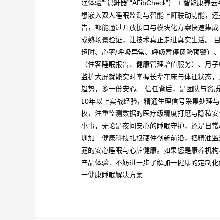
眠体验”“识鼾器”“AFibCheck”） + 智
想嵌入双人睡眠监测与智能止鼾联动功能，还
告，都能通过开放接口与模块化方案快速集成
成熟场景验证，让技术真正走进真实生活。​ 
超时、心率/呼吸异常、呼吸暂停风险预警）
（住客睡眠报告、健康管理增值服务）、月子
监护大屏就能实时掌握长辈在床与体征状态，
趋势，多一份安心。 信任背后，是团队与资质
10年以上实战经验，精通生理信号采集处理与
权，注重监测数据的医疗级精度打磨与隐私安
小事，无论是夜间安心的睡眠守护，还是日常
圳加一健康科技扎根硬件创新前沿，把精准监
庭的安心睡眠与心脏健康。如果您是康养机构
产品体验，不妨进一步了解加一健康的定制化
一健康睡眠解决方案