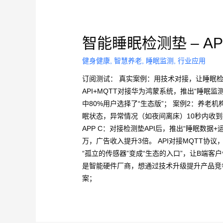
智能睡眠检测垫 – A
健身健康
,
智慧养老
,
睡眠监测
,
行业应用
订阅测试： 真实案例：用技术对接，让睡眠检测
API+MQTT对接华为鸿蒙系统，推出“睡眠监
中80%用户选择了“生态版”； 案例2：养
眠状态，异常情况（如夜间离床）10秒内收到报
APP C：对接检测垫API后，推出“睡眠数据
万，广告收入提升3倍。 API对接MQTT协
“孤立的传感器”变成“生态的入口”，让B端
是智能硬件厂商，想通过技术升级提升产品竞
案；