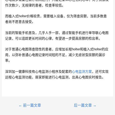
作次数少，无规律的患者，检查率较低。
而植入式holter价格较贵，需要植入设备，仅为筛查房颤，当前多数患
者尚不愿意去接受。
当前的智能手机普及，几乎人手一部，通过智能手机进行单导联心电图
记录，可以追踪更长时间的心律，有望进一步提高房颤的检出率。
对于普通心电图筛查隐性的患者，应增加长程holter和植入式holter的应
用，以弥补普通心电图记录时间短的不足，减少无症状型房颤的漏诊
率。
深圳加一健康科技有心电监测小程序及配套的
心电监测方案
，还可实现
远程心电监测功能，居家即能进行心电监测，出具心电图实时报告。
文
←
前一篇文章
后一篇文章
→
章