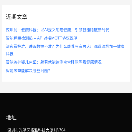
近期文章
深圳加一健康科技：以AI定义睡眠健康，引领智能睡眠新时代
智能睡眠检测垫 – API对接MQTT协议说明
深夜看护难、睡眠数据不准？为什么康养与家居大厂都选深圳加一健康
科技
智能监护婴儿床垫：躺着就能监测宝宝睡觉呼吸健康情况
智能床垫能解决哪些问题？
地址
深圳市光明区格雅科技大厦1栋704