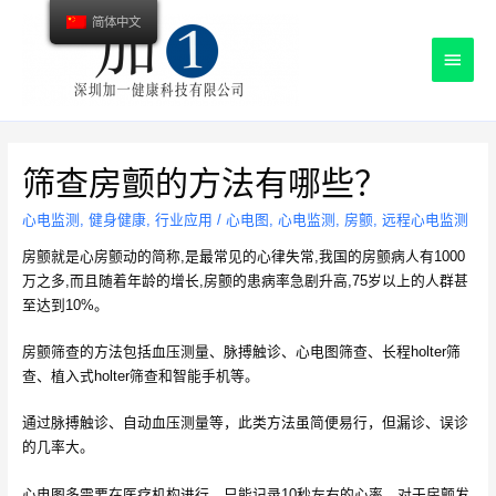
简体中文
主
菜
单
筛查房颤的方法有哪些？
心电监测
,
健身健康
,
行业应用
/
心电图
,
心电监测
,
房颤
,
远程心电监测
房颤就是心房颤动的简称,是最常见的心律失常,我国的房颤病人有1000
万之多,而且随着年龄的增长,房颤的患病率急剧升高,75岁以上的人群甚
至达到10%。
房颤筛查的方法包括血压测量、脉搏触诊、心电图筛查、长程holter筛
查、植入式holter筛查和智能手机等。
通过脉搏触诊、自动血压测量等，此类方法虽简便易行，但漏诊、误诊
的几率大。
心电图多需要在医疗机构进行，只能记录10秒左右的心率，对于房颤发