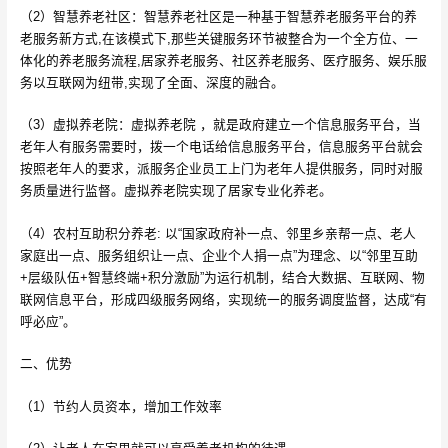
（2）智慧养老社区：智慧养老社区是一种基于智慧养老服务平台的养
老服务新方式,在该模式下,那些关键服务环节被整合为一个全方位、一
体化的养老服务流程,居家养老服务、社区养老服务、医疗服务、娱乐服
务以互联网为纽带,实现了全面、深度的融合。
（3）虚拟养老院：虚拟养老院 ，就是政府建立一个信息服务平台，当
老年人有服务需要时，拨一个电话给信息服务平台，信息服务平台就会
按照老年人的要求，派服务企业员工上门为老年人提供服务，同时对服
务质量进行监督。虚拟养老院实现了居家专业化养老。
（4）农村互助积分养老: 以“国家政府补一点、邻里乡亲帮一点、老人
家庭出一点、服务组织让一点、企业个人捐一点”为理念、以“邻里互助
+层级队伍+智慧终端+积分激励”为运行机制，结合大数据、互联网、物
联网信息平台，形成四级服务网络，实现统一的服务调度监督，达成“有
呼必应”。
二、优势
（1）节约人员资本，增加工作效率