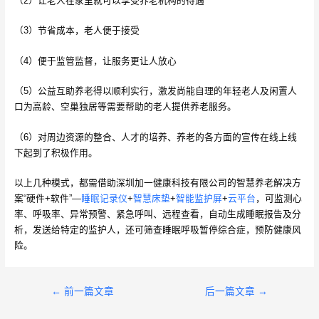
（2）让老人在家里就可以享受养老机构的待遇
（3）节省成本，老人便于接受
（4）便于监管监督，让服务更让人放心
（5）公益互助养老得以顺利实行，激发尚能自理的年轻老人及闲置人
口为高龄、空巢独居等需要帮助的老人提供养老服务。
（6）对周边资源的整合、人才的培养、养老的各方面的宣传在线上线
下起到了积极作用。
以上几种模式，都需借助深圳加一健康科技有限公司的智慧养老解决方
案“硬件+软件”—
睡眠记录仪
+
智慧床垫
+
智能监护屏
+
云平台
，可监测心
率、呼吸率、异常预警、紧急呼叫、远程查看，自动生成睡眠报告及分
析，发送给特定的监护人，还可筛查睡眠呼吸暂停综合症，预防健康风
险。
文
←
前一篇文章
后一篇文章
→
章