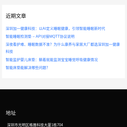
近期文章
深圳加一健康科技：以AI定义睡眠健康，引领智能睡眠新时代
智能睡眠检测垫 – API对接MQTT协议说明
深夜看护难、睡眠数据不准？为什么康养与家居大厂都选深圳加一健康
科技
智能监护婴儿床垫：躺着就能监测宝宝睡觉呼吸健康情况
智能床垫能解决哪些问题？
地址
深圳市光明区格雅科技大厦1栋704