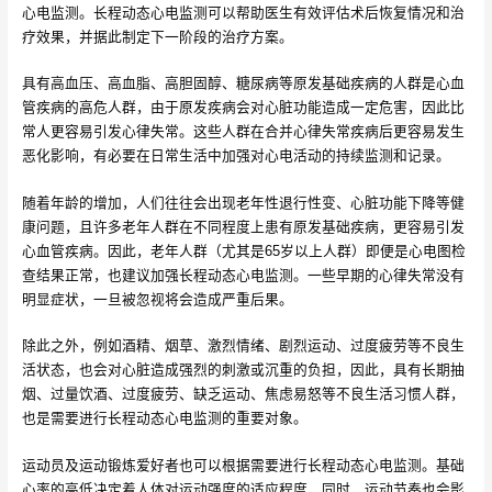
心电监测。长程动态心电监测可以帮助医生有效评估术后恢复情况和治
疗效果，并据此制定下一阶段的治疗方案。
具有高血压、高血脂、高胆固醇、糖尿病等原发基础疾病的人群是心血
管疾病的高危人群，由于原发疾病会对心脏功能造成一定危害，因此比
常人更容易引发心律失常。这些人群在合并心律失常疾病后更容易发生
恶化影响，有必要在日常生活中加强对心电活动的持续监测和记录。
随着年龄的增加，人们往往会出现老年性退行性变、心脏功能下降等健
康问题，且许多老年人群在不同程度上患有原发基础疾病，更容易引发
心血管疾病。因此，老年人群（尤其是65岁以上人群）即便是心电图检
查结果正常，也建议加强长程动态心电监测。一些早期的心律失常没有
明显症状，一旦被忽视将会造成严重后果。
除此之外，例如酒精、烟草、激烈情绪、剧烈运动、过度疲劳等不良生
活状态，也会对心脏造成强烈的刺激或沉重的负担，因此，具有长期抽
烟、过量饮酒、过度疲劳、缺乏运动、焦虑易怒等不良生活习惯人群，
也是需要进行长程动态心电监测的重要对象。
运动员及运动锻炼爱好者也可以根据需要进行长程动态心电监测。基础
心率的高低决定着人体对运动强度的适应程度，同时，运动节奏也会影