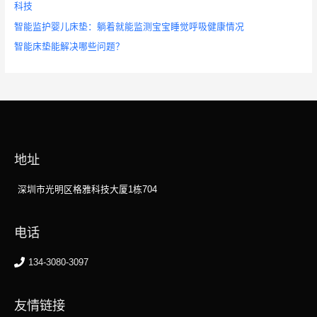
科技
智能监护婴儿床垫：躺着就能监测宝宝睡觉呼吸健康情况
智能床垫能解决哪些问题？
地址
深圳市光明区格雅科技大厦1栋704
电话
134-3080-3097
友情链接