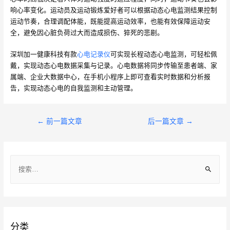
响心率变化。运动员及运动锻炼爱好者可以根据动态心电监测结果控制
运动节奏，合理调配体能，既能提高运动效率，也能有效保障运动安
全，避免因心脏负荷过大而造成损伤、猝死的悲剧。
深圳加一健康科技有款
心电记录仪
可实现长程动态心电监测，可轻松佩
戴，实现动态心电数据采集与记录。心电数据将同步传输至患者端、家
属端、企业大数据中心，在手机小程序上即可查看实时数据和分析报
告，实现动态心电的自我监测和主动管理。
文
←
前一篇文章
后一篇文章
→
章
导
搜
航
索
：
分类