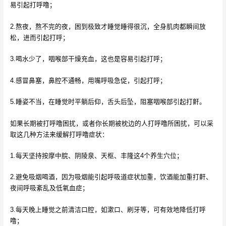
易引起打呼噜；
2.熬夜，熬不完的夜，困到极致才睡觉睡得很沉，全身肌肉都瞬间放
松，进而引起打呼；
3.喝水少了，咽喉部干燥充血，这也是容易引起打呼；
4.感冒鼻塞，鼻腔不通畅，用嘴呼吸急促，引起打呼；
5.睡姿不当，在睡觉时平躺后仰，舌头后坠，阻塞咽喉部引起打鼾。
如果长期被打呼噜困扰，或者你长期被枕边的人打呼噜所困扰，可以采
取这几种方法来缓解打呼噜症状：
1.每天坚持按摩中脘、阴陵泉、天枢、丰隆这4个养生穴位；
2.避免吸烟喝酒，因为吸烟能引起呼吸道症状加重，饮酒能加重打鼾、
夜间呼吸紊乱及低氧血症；
3.每天晚上睡觉之前清洁口腔，如漱口、刷牙等，可有效地降低打呼
噜；