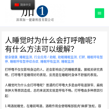
简体中文
主
菜
单
人睡觉时为什么会打呼噜呢？
有什么方法可以缓解？
健身健康
,
睡眠监测
,
行业应用
/
助眠
,
助眠睡眠监测
,
打鼾
,
睡眠呼吸暂
停
,
睡眠呼吸暂停综合症
,
睡眠呼吸监测
,
睡眠监测
打呼噜不仅仅影响身边的人，还会影响自己的睡眠质量。据相关研究表
明，打呼噜不是睡得好的表现，反而是在睡眠时身体不舒服的表现。
人睡觉时为什么会打呼噜呢？普通的打呼噜大多是由呼吸道狭窄、扁桃
体肿大等原因造成，总的来说其实就是呼吸不畅。打呼噜由多种原因引
起：
1.喝酒就睡觉，在睡前喝酒，酒精作用会使咽喉部肌肉“麻痹”放松，容