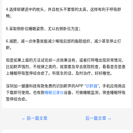
4.选择软硬适中的枕头，并且枕头不要垫的太高，这样有利于呼吸舒
畅；
5.采取侧卧位睡眠姿势，尤以右侧卧位为宜；
6.减肥，减一点体重就能减少喉咙后部的脂肪组织，减少甚至停止打
鼾。
但是如果上面的方法试完却一点效果没有，或者打呼噜出现异常情况，
比如鼾声强烈，不规律之类的，就需要及早去医院检查，看看是否是患
上睡眠呼吸暂停综合症了。听医生的话，及时治疗，好好睡觉。
深圳加一健康科技有款免费的识别鼾声的APP “
识鼾器
”，手机应用商店
下载即可使用。也有款
睡眠记录仪
设备，可做睡眠监测，筛查睡眠呼吸
暂停综合症。
文
←
前一篇文章
后一篇文章
→
章