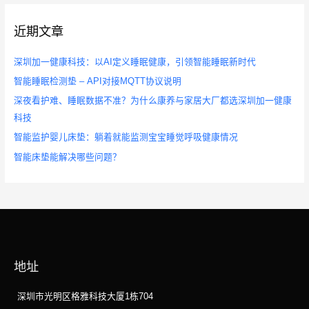
近期文章
深圳加一健康科技：以AI定义睡眠健康，引领智能睡眠新时代
智能睡眠检测垫 – API对接MQTT协议说明
深夜看护难、睡眠数据不准？为什么康养与家居大厂都选深圳加一健康
科技
智能监护婴儿床垫：躺着就能监测宝宝睡觉呼吸健康情况
智能床垫能解决哪些问题？
地址
深圳市光明区格雅科技大厦1栋704