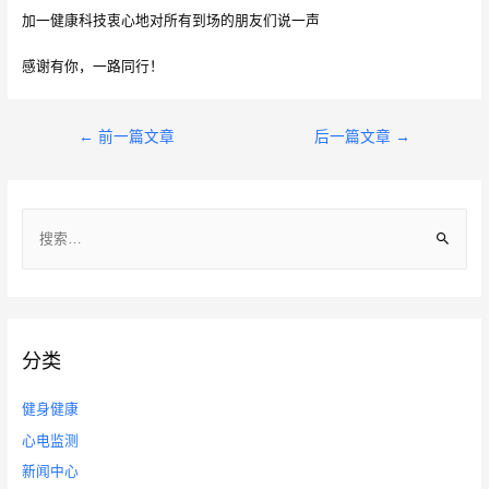
加一健康科技衷心地对所有到场的朋友们说一声
感谢有你，一路同行！
文
←
前一篇文章
后一篇文章
→
章
导
搜
航
索
：
分类
健身健康
心电监测
新闻中心